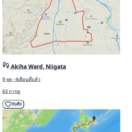
Akiha Ward, Niigata
9 จุด · 4เดือนที่แล้ว
63 การดู
บันทึก