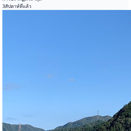
3สัปดาห์ที่แล้ว