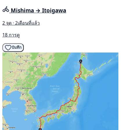
Mishima → Itoigawa
2 จุด · 2เดือนที่แล้ว
18 การดู
บันทึก