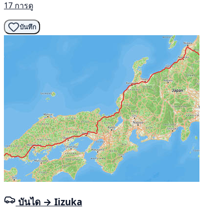
17 การดู
บันทึก
บันได → Iizuka