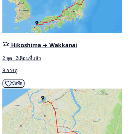
Hikoshima → Wakkanai
2 จุด · 2เดือนที่แล้ว
9 การดู
บันทึก