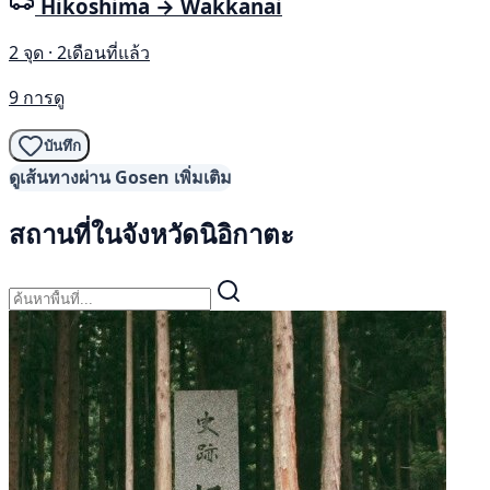
Hikoshima → Wakkanai
2 จุด · 2เดือนที่แล้ว
9 การดู
บันทึก
ดูเส้นทางผ่าน Gosen เพิ่มเติม
สถานที่ในจังหวัดนิอิกาตะ