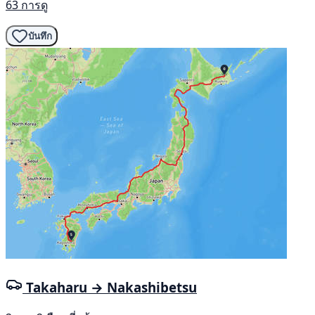
63 การดู
บันทึก
Takaharu → Nakashibetsu