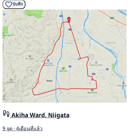
บันทึก
Akiha Ward, Niigata
9 จุด · 4เดือนที่แล้ว