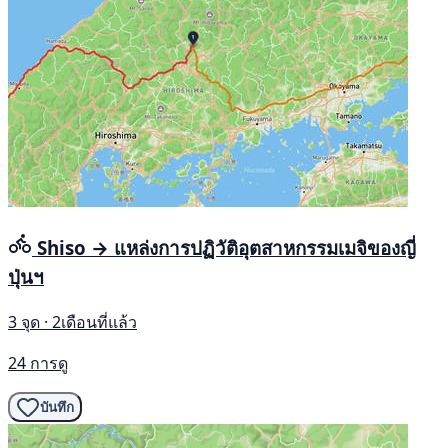
Shiso → แหล่งการปฏิวัติอุตสาหกรรมเมจิของญี่
ปุ่นฯ
3 จุด · 2เดือนที่แล้ว
24 การดู
บันทึก