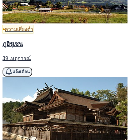
ความเสี่ยงต่ำ
ภูฮิรุเซน
39 เหตุการณ์
แจ้งเตือน