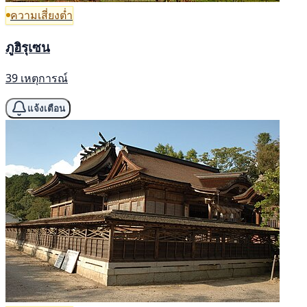
ความเสี่ยงต่ำ
ภูฮิรุเซน
39 เหตุการณ์
แจ้งเตือน