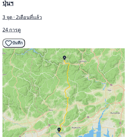
ปุ่นฯ
3 จุด · 2เดือนที่แล้ว
24 การดู
บันทึก