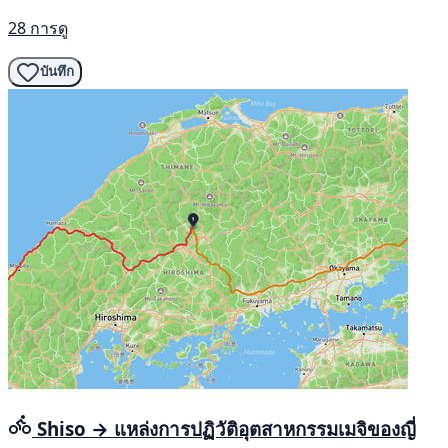
28 การดู
บันทึก
Shiso → แหล่งการปฏิวัติอุตสาหกรรมเมจิของญี่