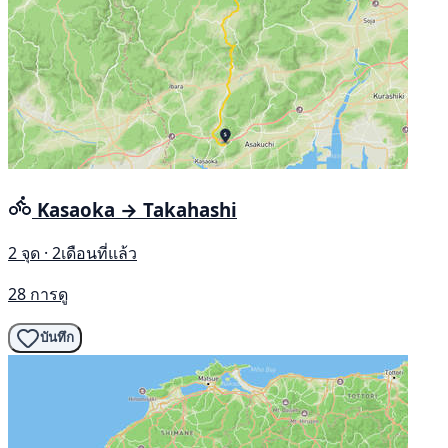
Kasaoka → Takahashi
2 จุด · 2เดือนที่แล้ว
28 การดู
บันทึก