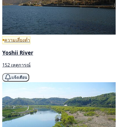
ความเสี่ยงต่ำ
Yoshii River
152 เหตุการณ์
แจ้งเตือน