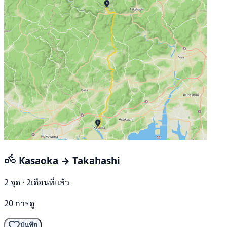
Kasaoka → Takahashi
2 จุด · 2เดือนที่แล้ว
20 การดู
บันทึก