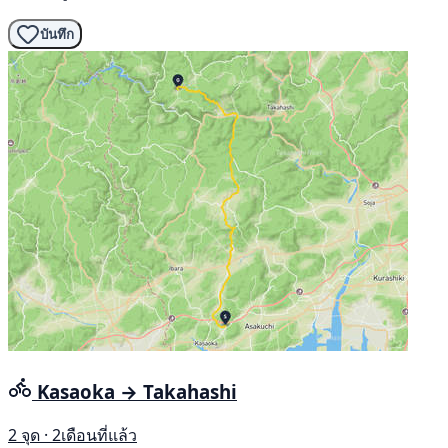
บันทึก
Kasaoka → Takahashi
2 จุด · 2เดือนที่แล้ว