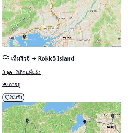
เท็นรีวจิ → Rokkō Island
3 จุด · 2เดือนที่แล้ว
90 การดู
บันทึก