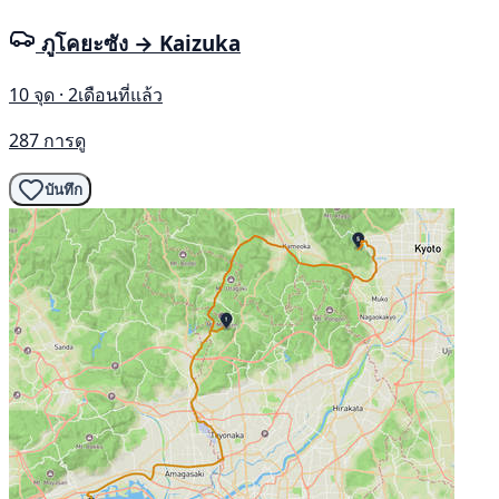
ภูโคยะซัง → Kaizuka
10 จุด · 2เดือนที่แล้ว
287 การดู
บันทึก