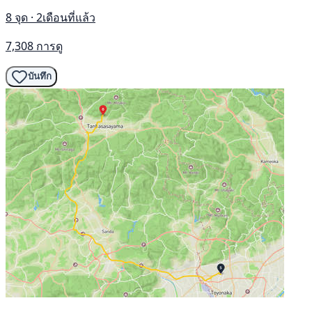
8 จุด · 2เดือนที่แล้ว
7,308 การดู
บันทึก