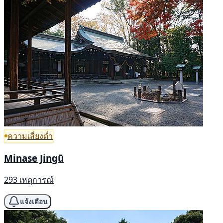
ความเสี่ยงต่ำ
Minase Jingū
293 เหตุการณ์
แจ้งเตือน