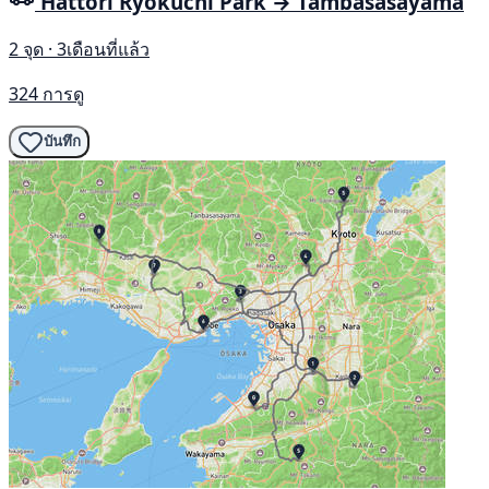
Hattori Ryokuchi Park → Tambasasayama
2 จุด · 3เดือนที่แล้ว
324 การดู
บันทึก