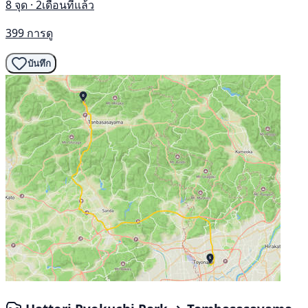
8 จุด · 2เดือนที่แล้ว
399 การดู
บันทึก