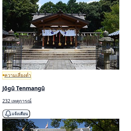
ความเสี่ยงต่ำ
Jōgū Tenmangū
232 เหตุการณ์
แจ้งเตือน