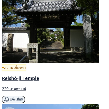
ความเสี่ยงต่ำ
Reishō-ji Temple
229 เหตุการณ์
แจ้งเตือน