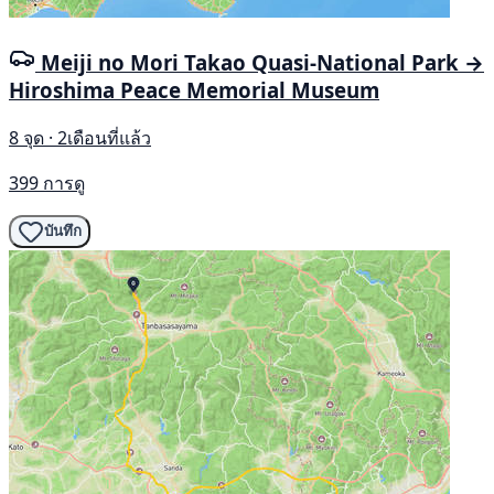
Meiji no Mori Takao Quasi-National Park →
Hiroshima Peace Memorial Museum
8 จุด · 2เดือนที่แล้ว
399 การดู
บันทึก