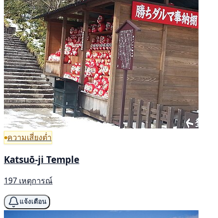
ความเสี่ยงต่ำ
Katsuō-ji Temple
197 เหตุการณ์
แจ้งเตือน