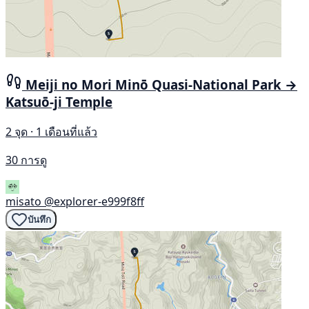
Meiji no Mori Minō Quasi-National Park →
Katsuō-ji Temple
2 จุด · 1 เดือนที่แล้ว
30 การดู
misato
@explorer-e999f8ff
บันทึก