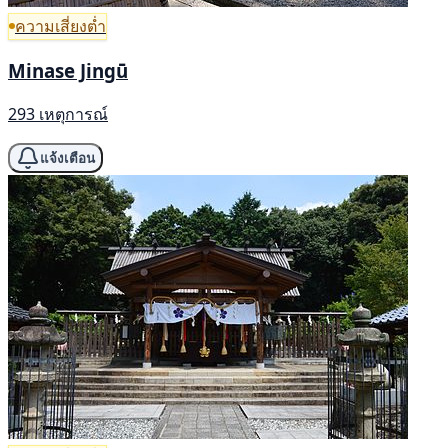
ความเสี่ยงต่ำ
Minase Jingū
293 เหตุการณ์
แจ้งเตือน