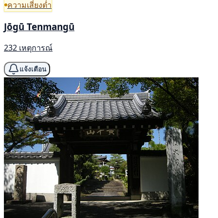
ความเสี่ยงต่ำ
Jōgū Tenmangū
232 เหตุการณ์
แจ้งเตือน