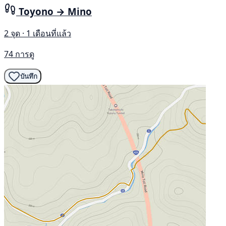
Toyono → Mino
2 จุด · 1 เดือนที่แล้ว
74 การดู
บันทึก