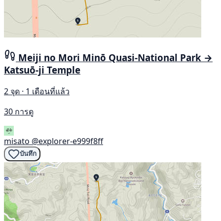
Meiji no Mori Minō Quasi-National Park →
Katsuō-ji Temple
2 จุด · 1 เดือนที่แล้ว
30 การดู
misato
@explorer-e999f8ff
บันทึก