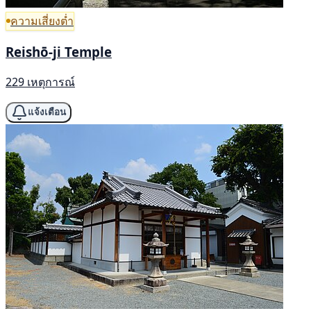
ความเสี่ยงต่ำ
Reishō-ji Temple
229 เหตุการณ์
แจ้งเตือน