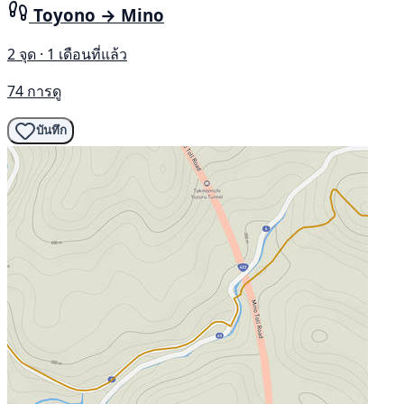
Toyono → Mino
2 จุด · 1 เดือนที่แล้ว
74 การดู
บันทึก