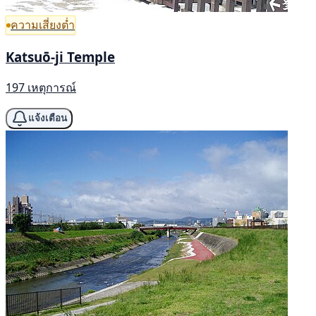
ความเสี่ยงต่ำ
Katsuō-ji Temple
197 เหตุการณ์
แจ้งเตือน