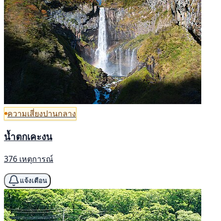
ความเสี่ยงปานกลาง
น้ำตกเคะงน
376 เหตุการณ์
แจ้งเตือน