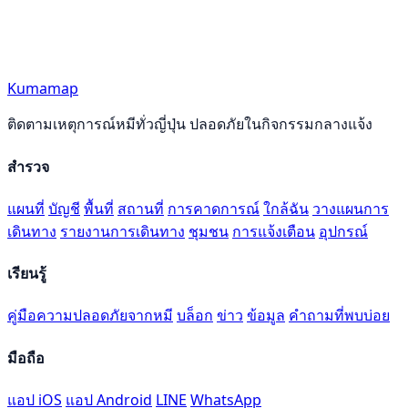
Kumamap
ติดตามเหตุการณ์หมีทั่วญี่ปุ่น ปลอดภัยในกิจกรรมกลางแจ้ง
สำรวจ
แผนที่
บัญชี
พื้นที่
สถานที่
การคาดการณ์
ใกล้ฉัน
วางแผนการ
เดินทาง
รายงานการเดินทาง
ชุมชน
การแจ้งเตือน
อุปกรณ์
เรียนรู้
คู่มือความปลอดภัยจากหมี
บล็อก
ข่าว
ข้อมูล
คำถามที่พบบ่อย
มือถือ
แอป iOS
แอป Android
LINE
WhatsApp