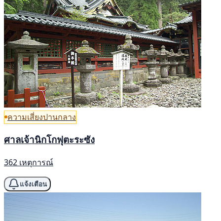
ความเสี่ยงปานกลาง
ศาลเจ้านิกโกฟุตะระซัง
362 เหตุการณ์
แจ้งเตือน