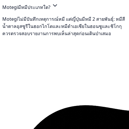
Motegiมีหมีประเภทใด?
Motegiไม่มีบันทึกเหตุการณ์หมี แต่ญี่ปุ่นมีหมี 2 สายพันธุ์: หมีสี
น้ำตาลอุสซูรีในฮอกไกโดและหมีดำเอเชียในฮอนชูและชิโกกุ
ควรตรวจสอบรายงานการพบเห็นล่าสุดก่อนเดินป่าเสมอ