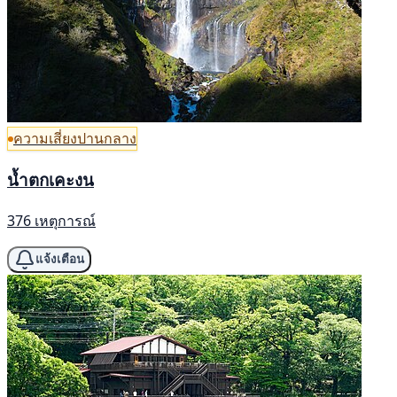
ความเสี่ยงปานกลาง
น้ำตกเคะงน
376 เหตุการณ์
แจ้งเตือน