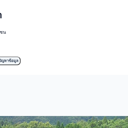
ำ
มชน
ัญหาข้อมูล