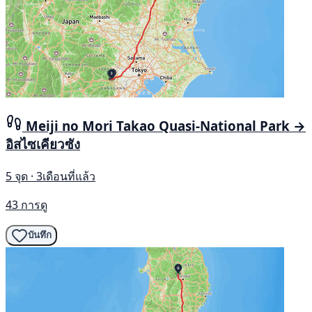
Meiji no Mori Takao Quasi-National Park →
อิสไซเคียวซัง
5 จุด · 3เดือนที่แล้ว
43 การดู
บันทึก