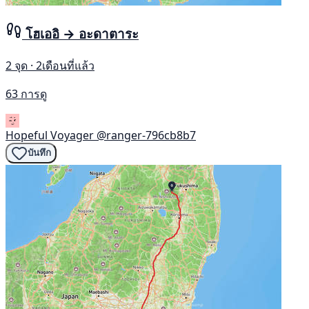
โฮเออิ → อะดาตาระ
2 จุด · 2เดือนที่แล้ว
63 การดู
Hopeful Voyager
@ranger-796cb8b7
บันทึก