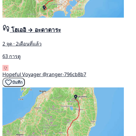
โฮเออิ → อะดาตาระ
2 จุด · 2เดือนที่แล้ว
63 การดู
Hopeful Voyager
@ranger-796cb8b7
บันทึก