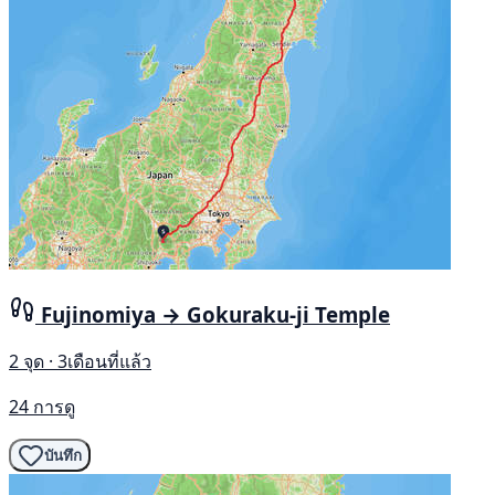
Fujinomiya → Gokuraku-ji Temple
2 จุด · 3เดือนที่แล้ว
24 การดู
บันทึก