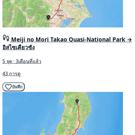
Meiji no Mori Takao Quasi-National Park →
อิสไซเคียวซัง
5 จุด · 3เดือนที่แล้ว
43 การดู
บันทึก