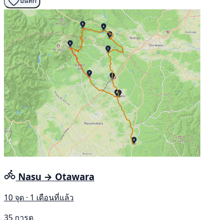
บันทึก
Nasu → Otawara
10 จุด · 1 เดือนที่แล้ว
35 การดู