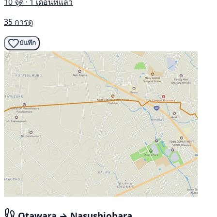
10 จุด · 1 เดือนที่แล้ว
35 การดู
บันทึก
Otawara → Nasushiobara