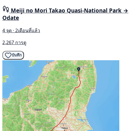
Meiji no Mori Takao Quasi-National Park →
Odate
4 จุด · 2เดือนที่แล้ว
2,267 การดู
บันทึก