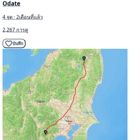
Odate
4 จุด · 2เดือนที่แล้ว
2,267 การดู
บันทึก