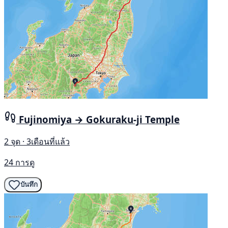
Fujinomiya → Gokuraku-ji Temple
2 จุด · 3เดือนที่แล้ว
24 การดู
บันทึก