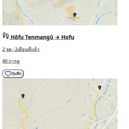
Hōfu Tenmangū → Hofu
2 จุด · 2เดือนที่แล้ว
40 การดู
บันทึก