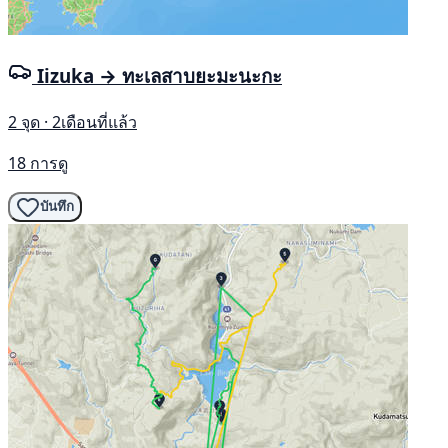
Iizuka → ทะเลสาบยะมะนะกะ
2 จุด · 2เดือนที่แล้ว
18 การดู
บันทึก