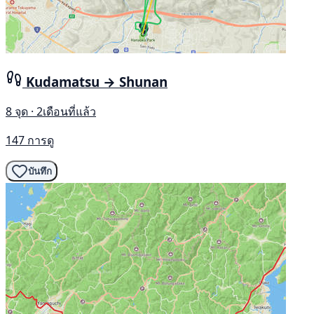
Kudamatsu → Shunan
8 จุด · 2เดือนที่แล้ว
147 การดู
บันทึก