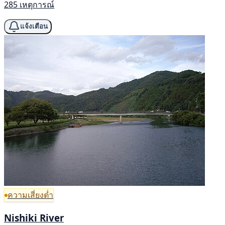
285 เหตุการณ์
แจ้งเตือน
ความเสี่ยงต่ำ
Nishiki River