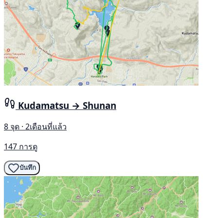
Kudamatsu → Shunan
8 จุด · 2เดือนที่แล้ว
147 การดู
บันทึก