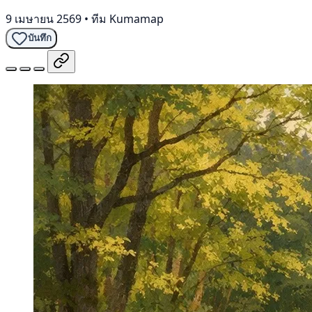
9 เมษายน 2569
•
ทีม Kumamap
บันทึก