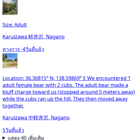
Size: Adult
Karuizawa 軽井沢, Nagano
ทางการ ·
4วันที่แล้ว
Location: 36.36815° N, 138.59869° E We encountered 1
adult female bear with 2 cubs. The adult bear made a
bluff charge toward us (stopped around 5 meters away)
while the cubs ran up the hill. They then moved away
together.
Karuizawa 中軽井沢, Nagano
5วันที่แล้ว
แสดง 40 เพิ่มเติม