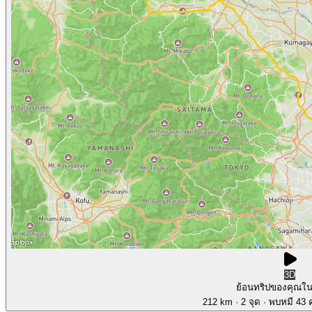
3D
ย้อนทริปของคุณใ
212 km
· 2 จุด
· พบหมี 43 ค