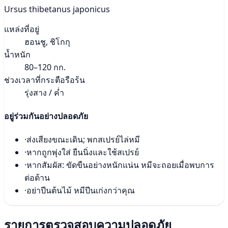
Ursus thibetanus japonicus
แหล่งที่อยู่
ฮอนชู, ชิโกกุ
น้ำหนัก
80–120 กก.
ช่วงเวลาที่กระตือรือร้น
รุ่งสาง / ค่ำ
อยู่ร่วมกันอย่างปลอดภัย
·
ส่งเสียงขณะเดิน; พกสเปรย์ไล่หมี
·
หากถูกพุ่งใส่ ยืนนิ่งและใช้สเปรย์
·
หากสัมผัส: ขัดขืนอย่างหนักแน่น หมีจะถอยเมื่อพบการ
ต่อต้าน
·
อย่าปีนต้นไม้ หมีปีนเก่งกว่าคุณ
รายการตรวจสอบความปลอดภัย