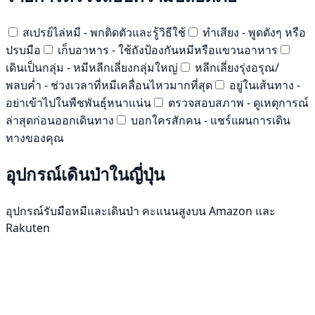
สเปรย์ไล่หมี - พกติดตัวและรู้วิธีใช้
ทำเสียง - พูดดังๆ หรือ
ปรบมือ
เก็บอาหาร - ใช้ถังป้องกันหมีหรือแขวนอาหาร
เดินเป็นกลุ่ม - หมีหลีกเลี่ยงกลุ่มใหญ่
หลีกเลี่ยงรุ่งอรุณ/
พลบค่ำ - ช่วงเวลาที่หมีเคลื่อนไหวมากที่สุด
อยู่ในเส้นทาง -
อย่าเข้าไปในพืชพันธุ์หนาแน่น
ตรวจสอบสภาพ - ดูเหตุการณ์
ล่าสุดก่อนออกเดินทาง
บอกใครสักคน - แชร์แผนการเดิน
ทางของคุณ
อุปกรณ์เดินป่าในญี่ปุ่น
อุปกรณ์รับมือหมีและเดินป่า คะแนนสูงบน Amazon และ
Rakuten