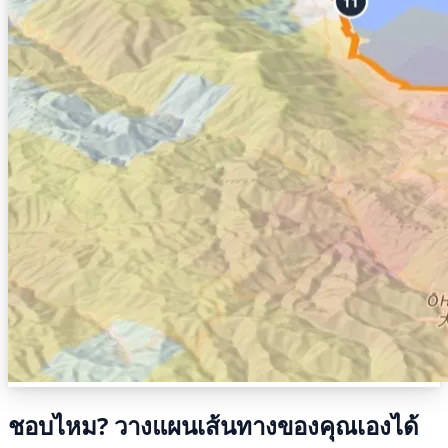
ชอบไหม? วางแผนเส้นทางของคุณเองได้