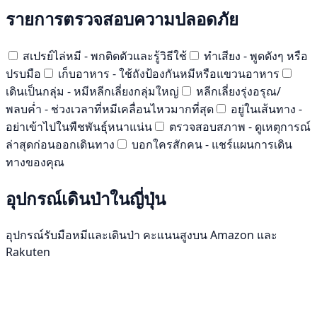
รายการตรวจสอบความปลอดภัย
สเปรย์ไล่หมี - พกติดตัวและรู้วิธีใช้
ทำเสียง - พูดดังๆ หรือ
ปรบมือ
เก็บอาหาร - ใช้ถังป้องกันหมีหรือแขวนอาหาร
เดินเป็นกลุ่ม - หมีหลีกเลี่ยงกลุ่มใหญ่
หลีกเลี่ยงรุ่งอรุณ/
พลบค่ำ - ช่วงเวลาที่หมีเคลื่อนไหวมากที่สุด
อยู่ในเส้นทาง -
อย่าเข้าไปในพืชพันธุ์หนาแน่น
ตรวจสอบสภาพ - ดูเหตุการณ์
ล่าสุดก่อนออกเดินทาง
บอกใครสักคน - แชร์แผนการเดิน
ทางของคุณ
อุปกรณ์เดินป่าในญี่ปุ่น
อุปกรณ์รับมือหมีและเดินป่า คะแนนสูงบน Amazon และ
Rakuten