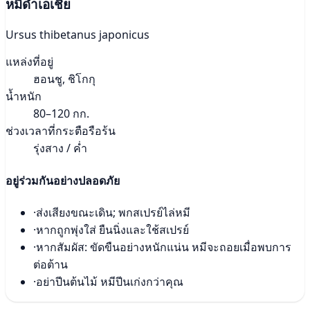
หมีดำเอเชีย
Ursus thibetanus japonicus
แหล่งที่อยู่
ฮอนชู, ชิโกกุ
น้ำหนัก
80–120 กก.
ช่วงเวลาที่กระตือรือร้น
รุ่งสาง / ค่ำ
อยู่ร่วมกันอย่างปลอดภัย
·
ส่งเสียงขณะเดิน; พกสเปรย์ไล่หมี
·
หากถูกพุ่งใส่ ยืนนิ่งและใช้สเปรย์
·
หากสัมผัส: ขัดขืนอย่างหนักแน่น หมีจะถอยเมื่อพบการ
ต่อต้าน
·
อย่าปีนต้นไม้ หมีปีนเก่งกว่าคุณ