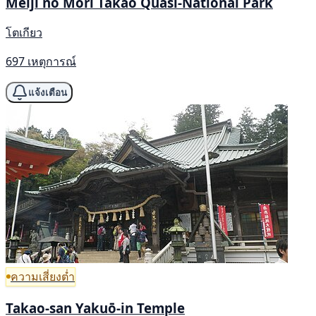
Meiji no Mori Takao Quasi-National Park
โตเกียว
697 เหตุการณ์
แจ้งเตือน
ความเสี่ยงต่ำ
Takao-san Yakuō-in Temple