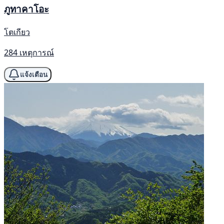
ภูทาคาโอะ
โตเกียว
284 เหตุการณ์
แจ้งเตือน