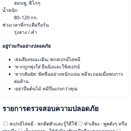
ฮอนชู, ชิโกกุ
น้ำหนัก
80–120 กก.
ช่วงเวลาที่กระตือรือร้น
รุ่งสาง / ค่ำ
อยู่ร่วมกันอย่างปลอดภัย
·
ส่งเสียงขณะเดิน; พกสเปรย์ไล่หมี
·
หากถูกพุ่งใส่ ยืนนิ่งและใช้สเปรย์
·
หากสัมผัส: ขัดขืนอย่างหนักแน่น หมีจะถอยเมื่อพบการ
ต่อต้าน
·
อย่าปีนต้นไม้ หมีปีนเก่งกว่าคุณ
รายการตรวจสอบความปลอดภัย
สเปรย์ไล่หมี - พกติดตัวและรู้วิธีใช้
ทำเสียง - พูดดังๆ หรือ
ปรบมือ
เก็บอาหาร - ใช้ถังป้องกันหมีหรือแขวนอาหาร