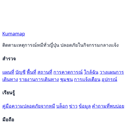
Kumamap
ติดตามเหตุการณ์หมีทั่วญี่ปุ่น ปลอดภัยในกิจกรรมกลางแจ้ง
สำรวจ
แผนที่
บัญชี
พื้นที่
สถานที่
การคาดการณ์
ใกล้ฉัน
วางแผนการ
เดินทาง
รายงานการเดินทาง
ชุมชน
การแจ้งเตือน
อุปกรณ์
เรียนรู้
คู่มือความปลอดภัยจากหมี
บล็อก
ข่าว
ข้อมูล
คำถามที่พบบ่อย
มือถือ