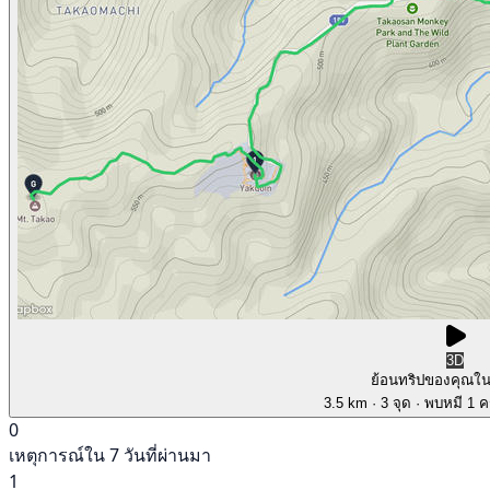
3D
ย้อนทริปของคุณใ
3.5 km
· 3 จุด
· พบหมี 1 คร
0
เหตุการณ์ใน 7 วันที่ผ่านมา
1