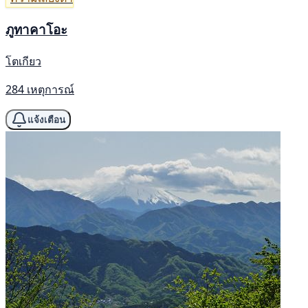
ภูทาคาโอะ
โตเกียว
284 เหตุการณ์
แจ้งเตือน