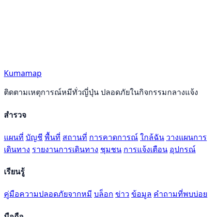
Kumamap
ติดตามเหตุการณ์หมีทั่วญี่ปุ่น ปลอดภัยในกิจกรรมกลางแจ้ง
สำรวจ
แผนที่
บัญชี
พื้นที่
สถานที่
การคาดการณ์
ใกล้ฉัน
วางแผนการ
เดินทาง
รายงานการเดินทาง
ชุมชน
การแจ้งเตือน
อุปกรณ์
เรียนรู้
คู่มือความปลอดภัยจากหมี
บล็อก
ข่าว
ข้อมูล
คำถามที่พบบ่อย
มือถือ