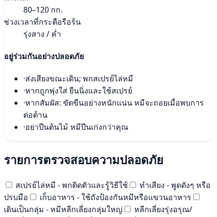
80–120 กก.
ช่วงเวลาที่กระตือรือร้น
รุ่งสาง / ค่ำ
อยู่ร่วมกันอย่างปลอดภัย
·
ส่งเสียงขณะเดิน; พกสเปรย์ไล่หมี
·
หากถูกพุ่งใส่ ยืนนิ่งและใช้สเปรย์
·
หากสัมผัส: ขัดขืนอย่างหนักแน่น หมีจะถอยเมื่อพบการ
ต่อต้าน
·
อย่าปีนต้นไม้ หมีปีนเก่งกว่าคุณ
รายการตรวจสอบความปลอดภัย
สเปรย์ไล่หมี - พกติดตัวและรู้วิธีใช้
ทำเสียง - พูดดังๆ หรือ
ปรบมือ
เก็บอาหาร - ใช้ถังป้องกันหมีหรือแขวนอาหาร
เดินเป็นกลุ่ม - หมีหลีกเลี่ยงกลุ่มใหญ่
หลีกเลี่ยงรุ่งอรุณ/