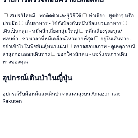
สเปรย์ไล่หมี - พกติดตัวและรู้วิธีใช้
ทำเสียง - พูดดังๆ หรือ
ปรบมือ
เก็บอาหาร - ใช้ถังป้องกันหมีหรือแขวนอาหาร
เดินเป็นกลุ่ม - หมีหลีกเลี่ยงกลุ่มใหญ่
หลีกเลี่ยงรุ่งอรุณ/
พลบค่ำ - ช่วงเวลาที่หมีเคลื่อนไหวมากที่สุด
อยู่ในเส้นทาง -
อย่าเข้าไปในพืชพันธุ์หนาแน่น
ตรวจสอบสภาพ - ดูเหตุการณ์
ล่าสุดก่อนออกเดินทาง
บอกใครสักคน - แชร์แผนการเดิน
ทางของคุณ
อุปกรณ์เดินป่าในญี่ปุ่น
อุปกรณ์รับมือหมีและเดินป่า คะแนนสูงบน Amazon และ
Rakuten