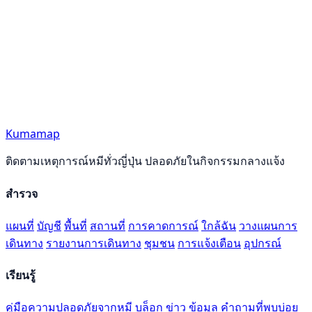
Kumamap
ติดตามเหตุการณ์หมีทั่วญี่ปุ่น ปลอดภัยในกิจกรรมกลางแจ้ง
สำรวจ
แผนที่
บัญชี
พื้นที่
สถานที่
การคาดการณ์
ใกล้ฉัน
วางแผนการ
เดินทาง
รายงานการเดินทาง
ชุมชน
การแจ้งเตือน
อุปกรณ์
เรียนรู้
คู่มือความปลอดภัยจากหมี
บล็อก
ข่าว
ข้อมูล
คำถามที่พบบ่อย