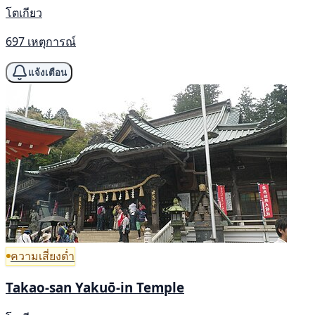
โตเกียว
697 เหตุการณ์
แจ้งเตือน
ความเสี่ยงต่ำ
Takao-san Yakuō-in Temple