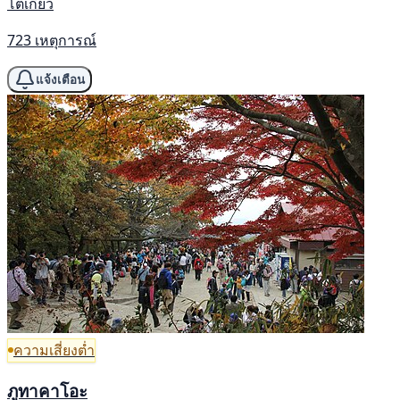
โตเกียว
723 เหตุการณ์
แจ้งเตือน
ความเสี่ยงต่ำ
ภูทาคาโอะ