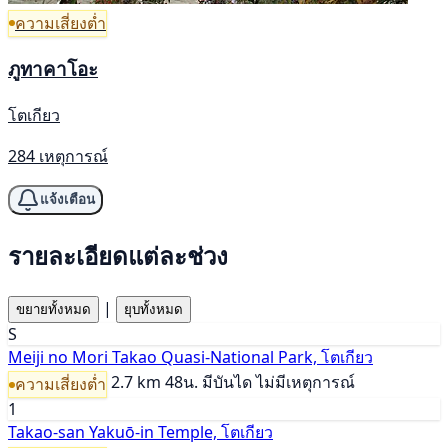
ความเสี่ยงต่ำ
ภูทาคาโอะ
โตเกียว
284 เหตุการณ์
แจ้งเตือน
รายละเอียดแต่ละช่วง
|
ขยายทั้งหมด
ยุบทั้งหมด
S
Meiji no Mori Takao Quasi-National Park, โตเกียว
2.7 km
48น.
มีบันได
ไม่มีเหตุการณ์
ความเสี่ยงต่ำ
1
Takao-san Yakuō-in Temple, โตเกียว