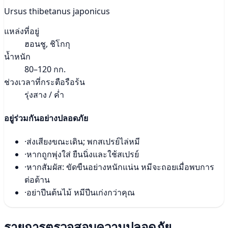
Ursus thibetanus japonicus
แหล่งที่อยู่
ฮอนชู, ชิโกกุ
น้ำหนัก
80–120 กก.
ช่วงเวลาที่กระตือรือร้น
รุ่งสาง / ค่ำ
อยู่ร่วมกันอย่างปลอดภัย
·
ส่งเสียงขณะเดิน; พกสเปรย์ไล่หมี
·
หากถูกพุ่งใส่ ยืนนิ่งและใช้สเปรย์
·
หากสัมผัส: ขัดขืนอย่างหนักแน่น หมีจะถอยเมื่อพบการ
ต่อต้าน
·
อย่าปีนต้นไม้ หมีปีนเก่งกว่าคุณ
รายการตรวจสอบความปลอดภัย