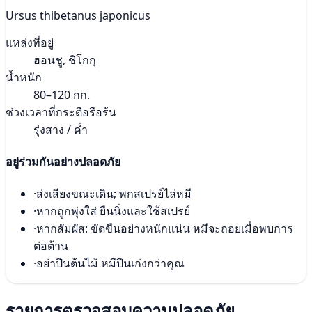
Ursus thibetanus japonicus
แหล่งที่อยู่
ฮอนชู, ชิโกกุ
น้ำหนัก
80–120 กก.
ช่วงเวลาที่กระตือรือร้น
รุ่งสาง / ค่ำ
อยู่ร่วมกันอย่างปลอดภัย
·
ส่งเสียงขณะเดิน; พกสเปรย์ไล่หมี
·
หากถูกพุ่งใส่ ยืนนิ่งและใช้สเปรย์
·
หากสัมผัส: ขัดขืนอย่างหนักแน่น หมีจะถอยเมื่อพบการ
ต่อต้าน
·
อย่าปีนต้นไม้ หมีปีนเก่งกว่าคุณ
รายการตรวจสอบความปลอดภัย