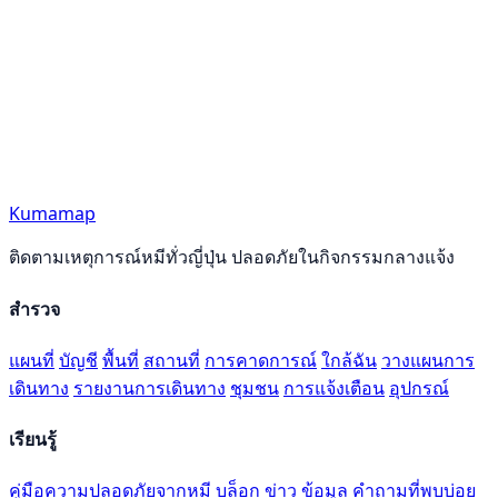
Kumamap
ติดตามเหตุการณ์หมีทั่วญี่ปุ่น ปลอดภัยในกิจกรรมกลางแจ้ง
สำรวจ
แผนที่
บัญชี
พื้นที่
สถานที่
การคาดการณ์
ใกล้ฉัน
วางแผนการ
เดินทาง
รายงานการเดินทาง
ชุมชน
การแจ้งเตือน
อุปกรณ์
เรียนรู้
คู่มือความปลอดภัยจากหมี
บล็อก
ข่าว
ข้อมูล
คำถามที่พบบ่อย