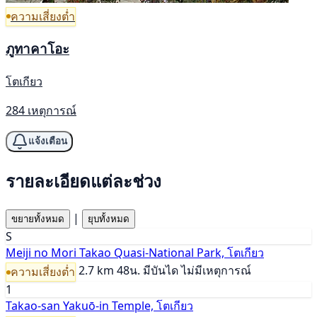
ความเสี่ยงต่ำ
ภูทาคาโอะ
โตเกียว
284 เหตุการณ์
แจ้งเตือน
รายละเอียดแต่ละช่วง
|
ขยายทั้งหมด
ยุบทั้งหมด
S
Meiji no Mori Takao Quasi-National Park, โตเกียว
2.7 km
48น.
มีบันได
ไม่มีเหตุการณ์
ความเสี่ยงต่ำ
1
Takao-san Yakuō-in Temple, โตเกียว