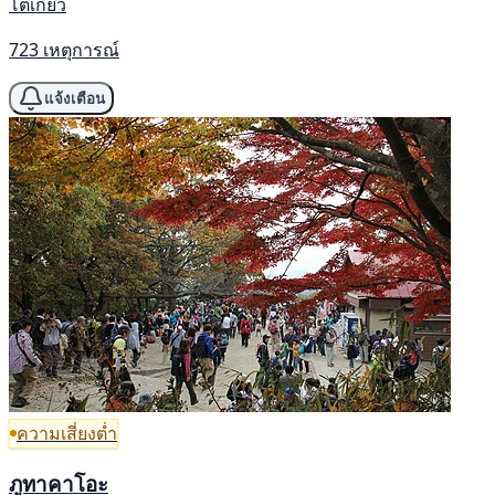
โตเกียว
723 เหตุการณ์
แจ้งเตือน
ความเสี่ยงต่ำ
ภูทาคาโอะ