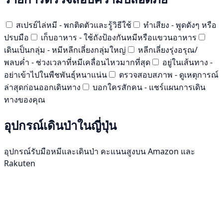
สเปรย์ไล่หมี - พกติดตัวและรู้วิธีใช้
ทำเสียง - พูดดังๆ หรือ
ปรบมือ
เก็บอาหาร - ใช้ถังป้องกันหมีหรือแขวนอาหาร
เดินเป็นกลุ่ม - หมีหลีกเลี่ยงกลุ่มใหญ่
หลีกเลี่ยงรุ่งอรุณ/
พลบค่ำ - ช่วงเวลาที่หมีเคลื่อนไหวมากที่สุด
อยู่ในเส้นทาง -
อย่าเข้าไปในพืชพันธุ์หนาแน่น
ตรวจสอบสภาพ - ดูเหตุการณ์
ล่าสุดก่อนออกเดินทาง
บอกใครสักคน - แชร์แผนการเดิน
ทางของคุณ
อุปกรณ์เดินป่าในญี่ปุ่น
อุปกรณ์รับมือหมีและเดินป่า คะแนนสูงบน Amazon และ
Rakuten