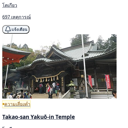
โตเกียว
697 เหตุการณ์
แจ้งเตือน
ความเสี่ยงต่ำ
Takao-san Yakuō-in Temple