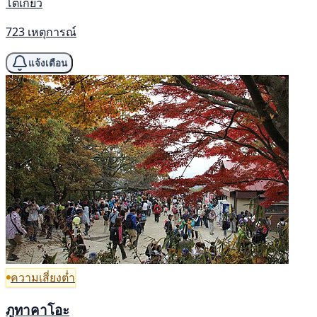
โตเกียว
723 เหตุการณ์
แจ้งเตือน
ความเสี่ยงต่ำ
ภูทาคาโอะ