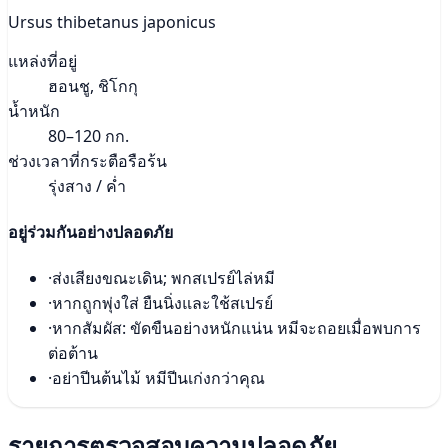
Ursus thibetanus japonicus
แหล่งที่อยู่
ฮอนชู, ชิโกกุ
น้ำหนัก
80–120 กก.
ช่วงเวลาที่กระตือรือร้น
รุ่งสาง / ค่ำ
อยู่ร่วมกันอย่างปลอดภัย
·
ส่งเสียงขณะเดิน; พกสเปรย์ไล่หมี
·
หากถูกพุ่งใส่ ยืนนิ่งและใช้สเปรย์
·
หากสัมผัส: ขัดขืนอย่างหนักแน่น หมีจะถอยเมื่อพบการ
ต่อต้าน
·
อย่าปีนต้นไม้ หมีปีนเก่งกว่าคุณ
รายการตรวจสอบความปลอดภัย