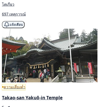
โตเกียว
697 เหตุการณ์
แจ้งเตือน
ความเสี่ยงต่ำ
Takao-san Yakuō-in Temple