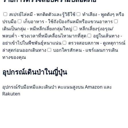
สเปรย์ไล่หมี - พกติดตัวและรู้วิธีใช้
ทำเสียง - พูดดังๆ หรือ
ปรบมือ
เก็บอาหาร - ใช้ถังป้องกันหมีหรือแขวนอาหาร
เดินเป็นกลุ่ม - หมีหลีกเลี่ยงกลุ่มใหญ่
หลีกเลี่ยงรุ่งอรุณ/
พลบค่ำ - ช่วงเวลาที่หมีเคลื่อนไหวมากที่สุด
อยู่ในเส้นทาง -
อย่าเข้าไปในพืชพันธุ์หนาแน่น
ตรวจสอบสภาพ - ดูเหตุการณ์
ล่าสุดก่อนออกเดินทาง
บอกใครสักคน - แชร์แผนการเดิน
ทางของคุณ
อุปกรณ์เดินป่าในญี่ปุ่น
อุปกรณ์รับมือหมีและเดินป่า คะแนนสูงบน Amazon และ
Rakuten