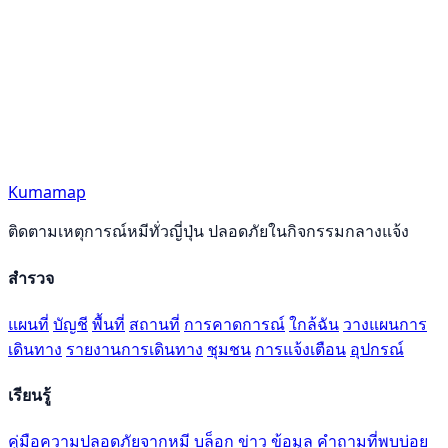
Kumamap
ติดตามเหตุการณ์หมีทั่วญี่ปุ่น ปลอดภัยในกิจกรรมกลางแจ้ง
สำรวจ
แผนที่
บัญชี
พื้นที่
สถานที่
การคาดการณ์
ใกล้ฉัน
วางแผนการ
เดินทาง
รายงานการเดินทาง
ชุมชน
การแจ้งเตือน
อุปกรณ์
เรียนรู้
คู่มือความปลอดภัยจากหมี
บล็อก
ข่าว
ข้อมูล
คำถามที่พบบ่อย