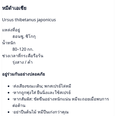
หมีดำเอเชีย
Ursus thibetanus japonicus
แหล่งที่อยู่
ฮอนชู, ชิโกกุ
น้ำหนัก
80–120 กก.
ช่วงเวลาที่กระตือรือร้น
รุ่งสาง / ค่ำ
อยู่ร่วมกันอย่างปลอดภัย
·
ส่งเสียงขณะเดิน; พกสเปรย์ไล่หมี
·
หากถูกพุ่งใส่ ยืนนิ่งและใช้สเปรย์
·
หากสัมผัส: ขัดขืนอย่างหนักแน่น หมีจะถอยเมื่อพบการ
ต่อต้าน
·
อย่าปีนต้นไม้ หมีปีนเก่งกว่าคุณ