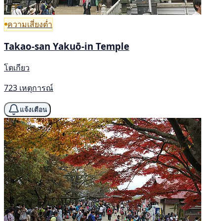
ความเสี่ยงต่ำ
Takao-san Yakuō-in Temple
โตเกียว
723 เหตุการณ์
แจ้งเตือน