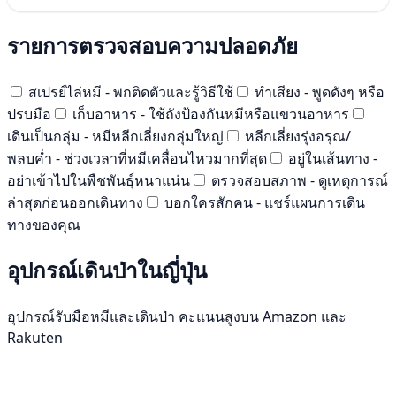
รายการตรวจสอบความปลอดภัย
สเปรย์ไล่หมี - พกติดตัวและรู้วิธีใช้
ทำเสียง - พูดดังๆ หรือ
ปรบมือ
เก็บอาหาร - ใช้ถังป้องกันหมีหรือแขวนอาหาร
เดินเป็นกลุ่ม - หมีหลีกเลี่ยงกลุ่มใหญ่
หลีกเลี่ยงรุ่งอรุณ/
พลบค่ำ - ช่วงเวลาที่หมีเคลื่อนไหวมากที่สุด
อยู่ในเส้นทาง -
อย่าเข้าไปในพืชพันธุ์หนาแน่น
ตรวจสอบสภาพ - ดูเหตุการณ์
ล่าสุดก่อนออกเดินทาง
บอกใครสักคน - แชร์แผนการเดิน
ทางของคุณ
อุปกรณ์เดินป่าในญี่ปุ่น
อุปกรณ์รับมือหมีและเดินป่า คะแนนสูงบน Amazon และ
Rakuten