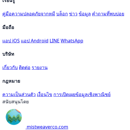
เรียนรู้
คู่มือความปลอดภัยจากหมี
บล็อก
ข่าว
ข้อมูล
คำถามที่พบบ่อย
มือถือ
แอป iOS
แอป Android
LINE
WhatsApp
บริษัท
เกี่ยวกับ
ติดต่อ
รายงาน
กฎหมาย
ความเป็นส่วนตัว
เงื่อนไข
การเปิดเผยข้อมูลเชิงพาณิชย์
สนับสนุนโดย
mistweaverco.com