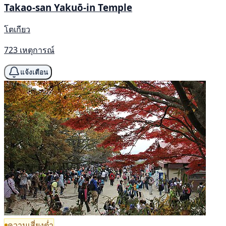
Takao-san Yakuō-in Temple
โตเกียว
723 เหตุการณ์
แจ้งเตือน
ความเสี่ยงต่ำ