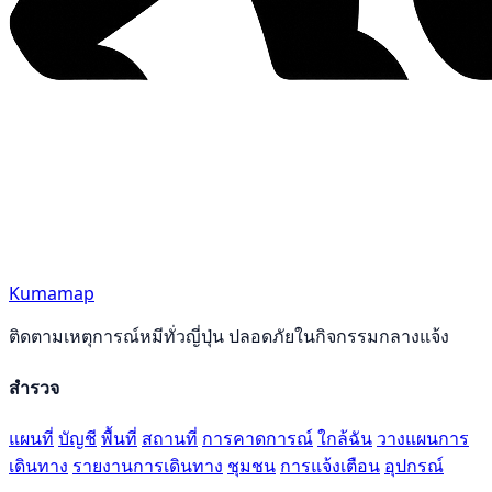
Kumamap
ติดตามเหตุการณ์หมีทั่วญี่ปุ่น ปลอดภัยในกิจกรรมกลางแจ้ง
สำรวจ
แผนที่
บัญชี
พื้นที่
สถานที่
การคาดการณ์
ใกล้ฉัน
วางแผนการ
เดินทาง
รายงานการเดินทาง
ชุมชน
การแจ้งเตือน
อุปกรณ์