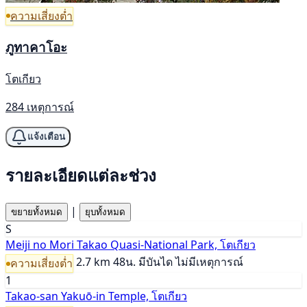
ความเสี่ยงต่ำ
ภูทาคาโอะ
โตเกียว
284 เหตุการณ์
แจ้งเตือน
รายละเอียดแต่ละช่วง
|
ขยายทั้งหมด
ยุบทั้งหมด
S
Meiji no Mori Takao Quasi-National Park, โตเกียว
2.7 km
48น.
มีบันได
ไม่มีเหตุการณ์
ความเสี่ยงต่ำ
1
Takao-san Yakuō-in Temple, โตเกียว