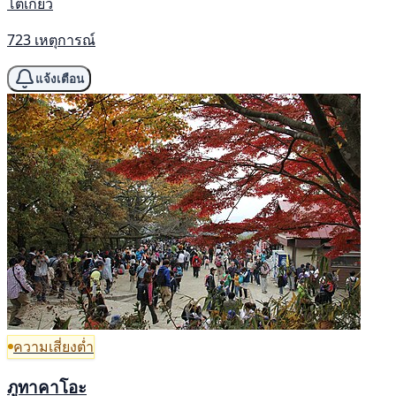
โตเกียว
723 เหตุการณ์
แจ้งเตือน
ความเสี่ยงต่ำ
ภูทาคาโอะ