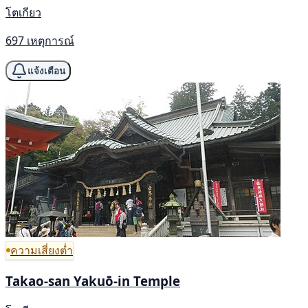
โตเกียว
697 เหตุการณ์
แจ้งเตือน
ความเสี่ยงต่ำ
Takao-san Yakuō-in Temple