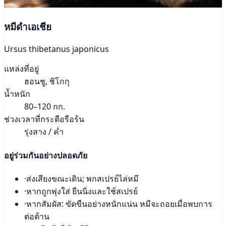
หมีดำเอเชีย
Ursus thibetanus japonicus
แหล่งที่อยู่
ฮอนชู, ชิโกกุ
น้ำหนัก
80–120 กก.
ช่วงเวลาที่กระตือรือร้น
รุ่งสาง / ค่ำ
อยู่ร่วมกันอย่างปลอดภัย
·
ส่งเสียงขณะเดิน; พกสเปรย์ไล่หมี
·
หากถูกพุ่งใส่ ยืนนิ่งและใช้สเปรย์
·
หากสัมผัส: ขัดขืนอย่างหนักแน่น หมีจะถอยเมื่อพบการ
ต่อต้าน