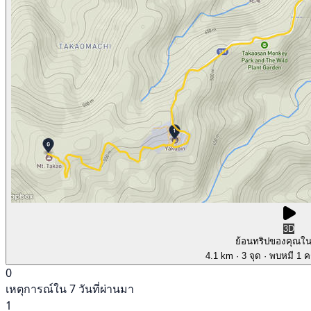
3D
ย้อนทริปของคุณใ
4.1 km
· 3 จุด
· พบหมี 1 คร
0
เหตุการณ์ใน 7 วันที่ผ่านมา
1