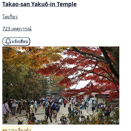
Takao-san Yakuō-in Temple
โตเกียว
723 เหตุการณ์
แจ้งเตือน
ความเสี่ยงต่ำ