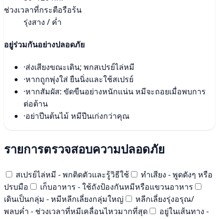
ช่วงเวลาที่กระตือรือร้น
รุ่งสาง / ค่ำ
อยู่ร่วมกันอย่างปลอดภัย
·
ส่งเสียงขณะเดิน; พกสเปรย์ไล่หมี
·
หากถูกพุ่งใส่ ยืนนิ่งและใช้สเปรย์
·
หากสัมผัส: ขัดขืนอย่างหนักแน่น หมีจะถอยเมื่อพบการ
ต่อต้าน
·
อย่าปีนต้นไม้ หมีปีนเก่งกว่าคุณ
รายการตรวจสอบความปลอดภัย
สเปรย์ไล่หมี - พกติดตัวและรู้วิธีใช้
ทำเสียง - พูดดังๆ หรือ
ปรบมือ
เก็บอาหาร - ใช้ถังป้องกันหมีหรือแขวนอาหาร
เดินเป็นกลุ่ม - หมีหลีกเลี่ยงกลุ่มใหญ่
หลีกเลี่ยงรุ่งอรุณ/
พลบค่ำ - ช่วงเวลาที่หมีเคลื่อนไหวมากที่สุด
อยู่ในเส้นทาง -