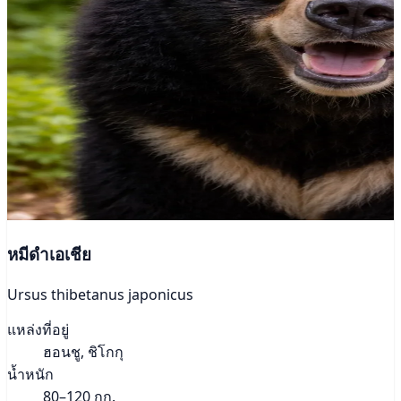
หมีดำเอเชีย
Ursus thibetanus japonicus
แหล่งที่อยู่
ฮอนชู, ชิโกกุ
น้ำหนัก
80–120 กก.