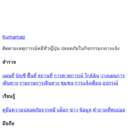
Kumamap
ติดตามเหตุการณ์หมีทั่วญี่ปุ่น ปลอดภัยในกิจกรรมกลางแจ้ง
สำรวจ
แผนที่
บัญชี
พื้นที่
สถานที่
การคาดการณ์
ใกล้ฉัน
วางแผนการ
เดินทาง
รายงานการเดินทาง
ชุมชน
การแจ้งเตือน
อุปกรณ์
เรียนรู้
คู่มือความปลอดภัยจากหมี
บล็อก
ข่าว
ข้อมูล
คำถามที่พบบ่อย
มือถือ