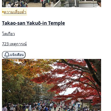
ความเสี่ยงต่ำ
Takao-san Yakuō-in Temple
โตเกียว
723 เหตุการณ์
แจ้งเตือน