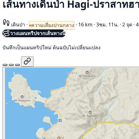
เส้นทางเดินป่า Hagi-ปราสาทฮา
เดินป่า
·
·
16 km
·
3ชม. 11น.
·
2 จุด
·
4
ความเสี่ยงปานกลาง
วางแผนทริปจากเส้นทางนี้
บันทึกเป็นแผนทริปใหม่ ต้นฉบับไม่เปลี่ยนแปลง