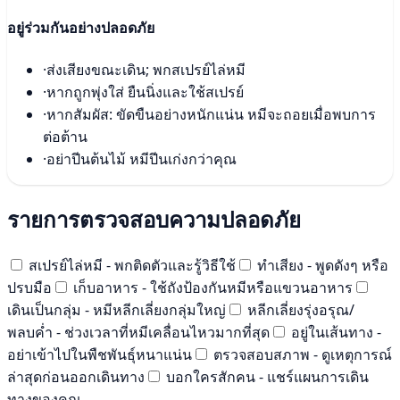
อยู่ร่วมกันอย่างปลอดภัย
·
ส่งเสียงขณะเดิน; พกสเปรย์ไล่หมี
·
หากถูกพุ่งใส่ ยืนนิ่งและใช้สเปรย์
·
หากสัมผัส: ขัดขืนอย่างหนักแน่น หมีจะถอยเมื่อพบการ
ต่อต้าน
·
อย่าปีนต้นไม้ หมีปีนเก่งกว่าคุณ
รายการตรวจสอบความปลอดภัย
สเปรย์ไล่หมี - พกติดตัวและรู้วิธีใช้
ทำเสียง - พูดดังๆ หรือ
ปรบมือ
เก็บอาหาร - ใช้ถังป้องกันหมีหรือแขวนอาหาร
เดินเป็นกลุ่ม - หมีหลีกเลี่ยงกลุ่มใหญ่
หลีกเลี่ยงรุ่งอรุณ/
พลบค่ำ - ช่วงเวลาที่หมีเคลื่อนไหวมากที่สุด
อยู่ในเส้นทาง -
อย่าเข้าไปในพืชพันธุ์หนาแน่น
ตรวจสอบสภาพ - ดูเหตุการณ์
ล่าสุดก่อนออกเดินทาง
บอกใครสักคน - แชร์แผนการเดิน
ทางของคุณ