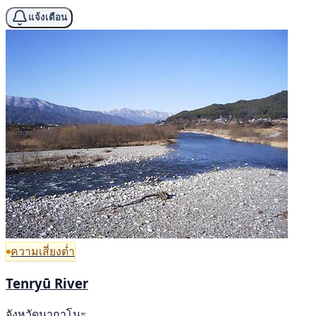
แจ้งเตือน
ความเสี่ยงต่ำ
Tenryū River
จังหวัดนากาโนะ