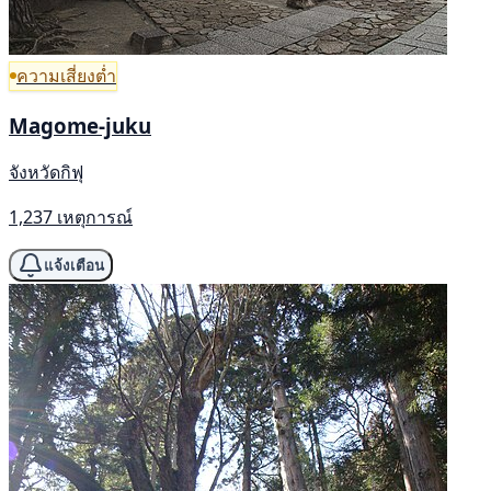
ความเสี่ยงต่ำ
Magome-juku
จังหวัดกิฟุ
1,237 เหตุการณ์
แจ้งเตือน