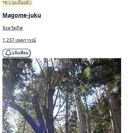
ความเสี่ยงต่ำ
Magome-juku
จังหวัดกิฟุ
1,237 เหตุการณ์
แจ้งเตือน