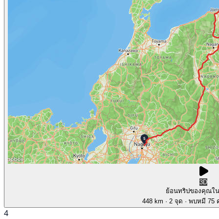
3D
ย้อนทริปของคุณใ
448 km
· 2 จุด
· พบหมี 75 ค
4