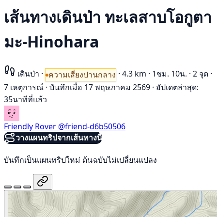
เส้นทางเดินป่า ทะเลสาบโอกูตา
มะ-Hinohara
เดินป่า
·
·
4.3 km
·
1ชม. 10น.
·
2 จุด
·
ความเสี่ยงปานกลาง
7 เหตุการณ์
·
บันทึกเมื่อ 17 พฤษภาคม 2569
·
อัปเดตล่าสุด:
35นาทีที่แล้ว
Friendly Rover
@friend-d6b50506
วางแผนทริปจากเส้นทางนี้
บันทึกเป็นแผนทริปใหม่ ต้นฉบับไม่เปลี่ยนแปลง