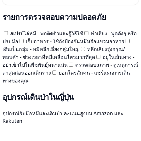
รายการตรวจสอบความปลอดภัย
สเปรย์ไล่หมี - พกติดตัวและรู้วิธีใช้
ทำเสียง - พูดดังๆ หรือ
ปรบมือ
เก็บอาหาร - ใช้ถังป้องกันหมีหรือแขวนอาหาร
เดินเป็นกลุ่ม - หมีหลีกเลี่ยงกลุ่มใหญ่
หลีกเลี่ยงรุ่งอรุณ/
พลบค่ำ - ช่วงเวลาที่หมีเคลื่อนไหวมากที่สุด
อยู่ในเส้นทาง -
อย่าเข้าไปในพืชพันธุ์หนาแน่น
ตรวจสอบสภาพ - ดูเหตุการณ์
ล่าสุดก่อนออกเดินทาง
บอกใครสักคน - แชร์แผนการเดิน
ทางของคุณ
อุปกรณ์เดินป่าในญี่ปุ่น
อุปกรณ์รับมือหมีและเดินป่า คะแนนสูงบน Amazon และ
Rakuten