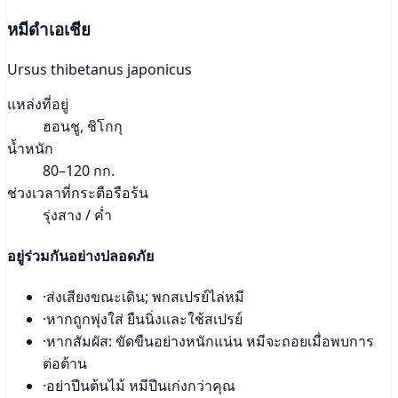
หมีดำเอเชีย
Ursus thibetanus japonicus
แหล่งที่อยู่
ฮอนชู, ชิโกกุ
น้ำหนัก
80–120 กก.
ช่วงเวลาที่กระตือรือร้น
รุ่งสาง / ค่ำ
อยู่ร่วมกันอย่างปลอดภัย
·
ส่งเสียงขณะเดิน; พกสเปรย์ไล่หมี
·
หากถูกพุ่งใส่ ยืนนิ่งและใช้สเปรย์
·
หากสัมผัส: ขัดขืนอย่างหนักแน่น หมีจะถอยเมื่อพบการ
ต่อต้าน
·
อย่าปีนต้นไม้ หมีปีนเก่งกว่าคุณ