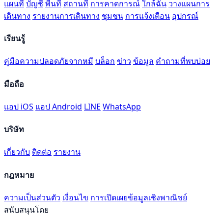
แผนที่
บัญชี
พื้นที่
สถานที่
การคาดการณ์
ใกล้ฉัน
วางแผนการ
เดินทาง
รายงานการเดินทาง
ชุมชน
การแจ้งเตือน
อุปกรณ์
เรียนรู้
คู่มือความปลอดภัยจากหมี
บล็อก
ข่าว
ข้อมูล
คำถามที่พบบ่อย
มือถือ
แอป iOS
แอป Android
LINE
WhatsApp
บริษัท
เกี่ยวกับ
ติดต่อ
รายงาน
กฎหมาย
ความเป็นส่วนตัว
เงื่อนไข
การเปิดเผยข้อมูลเชิงพาณิชย์
สนับสนุนโดย