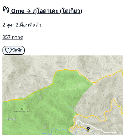
Ome → ภูโอดาเคะ (โตเกียว)
2 จุด · 2เดือนที่แล้ว
957 การดู
บันทึก