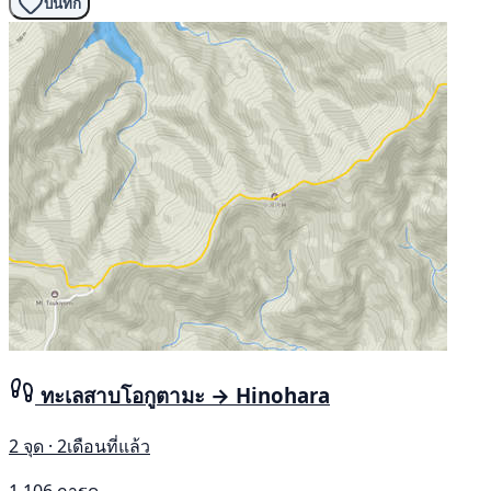
บันทึก
ทะเลสาบโอกูตามะ → Hinohara
2 จุด · 2เดือนที่แล้ว
1,106 การดู