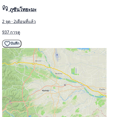
ภูซันโทยะมะ
2 จุด · 2เดือนที่แล้ว
937 การดู
บันทึก