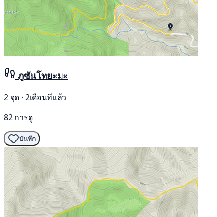
ภูซันโทยะมะ
2 จุด · 2เดือนที่แล้ว
82 การดู
บันทึก