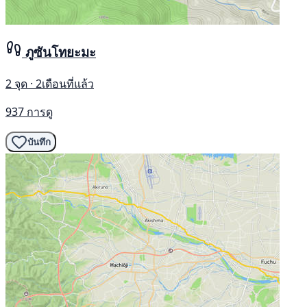
ภูซันโทยะมะ
2 จุด · 2เดือนที่แล้ว
937 การดู
บันทึก