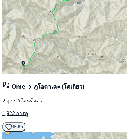
Ome → ภูโอดาเคะ (โตเกียว)
2 จุด · 2เดือนที่แล้ว
1,822 การดู
บันทึก