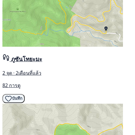
ภูซันโทยะมะ
2 จุด · 2เดือนที่แล้ว
82 การดู
บันทึก