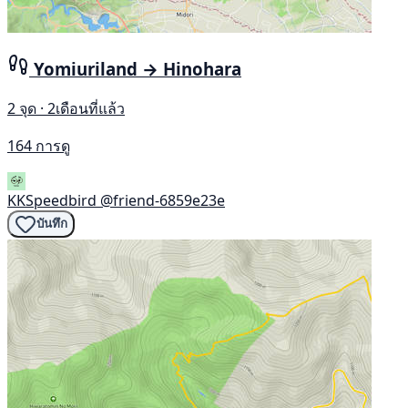
Yomiuriland → Hinohara
2 จุด · 2เดือนที่แล้ว
164 การดู
KKSpeedbird
@friend-6859e23e
บันทึก