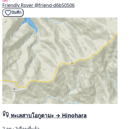
Friendly Rover
@friend-d6b50506
บันทึก
ทะเลสาบโอกูตามะ → Hinohara
2 จุด · 2เดือนที่แล้ว