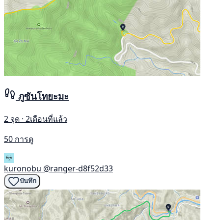
ภูซันโทยะมะ
2 จุด · 2เดือนที่แล้ว
50 การดู
kuronobu
@ranger-d8f52d33
บันทึก