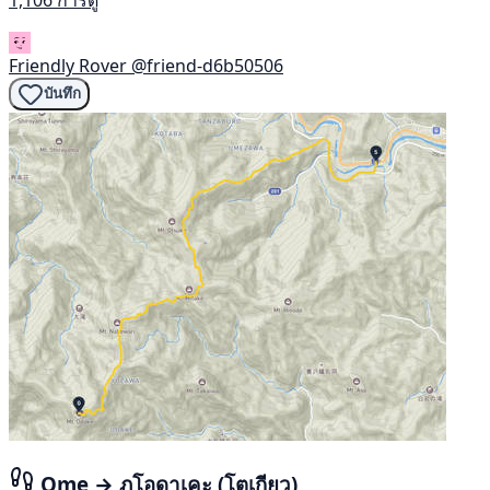
Friendly Rover
@friend-d6b50506
บันทึก
Ome → ภูโอดาเคะ (โตเกียว)