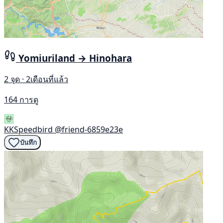
Yomiuriland → Hinohara
2 จุด · 2เดือนที่แล้ว
164 การดู
KKSpeedbird
@friend-6859e23e
บันทึก