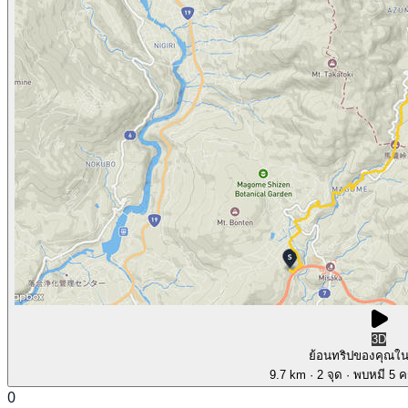
3D
ย้อนทริปของคุณใ
9.7 km
· 2 จุด
· พบหมี 5 คร
0