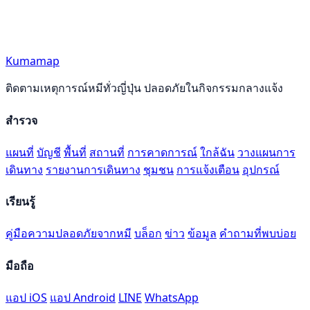
Kumamap
ติดตามเหตุการณ์หมีทั่วญี่ปุ่น ปลอดภัยในกิจกรรมกลางแจ้ง
สำรวจ
แผนที่
บัญชี
พื้นที่
สถานที่
การคาดการณ์
ใกล้ฉัน
วางแผนการ
เดินทาง
รายงานการเดินทาง
ชุมชน
การแจ้งเตือน
อุปกรณ์
เรียนรู้
คู่มือความปลอดภัยจากหมี
บล็อก
ข่าว
ข้อมูล
คำถามที่พบบ่อย
มือถือ
แอป iOS
แอป Android
LINE
WhatsApp