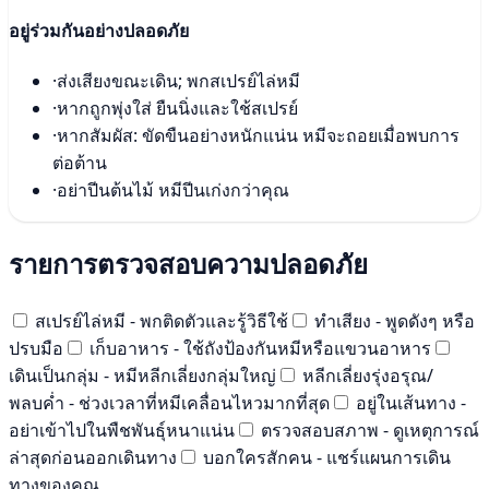
อยู่ร่วมกันอย่างปลอดภัย
·
ส่งเสียงขณะเดิน; พกสเปรย์ไล่หมี
·
หากถูกพุ่งใส่ ยืนนิ่งและใช้สเปรย์
·
หากสัมผัส: ขัดขืนอย่างหนักแน่น หมีจะถอยเมื่อพบการ
ต่อต้าน
·
อย่าปีนต้นไม้ หมีปีนเก่งกว่าคุณ
รายการตรวจสอบความปลอดภัย
สเปรย์ไล่หมี - พกติดตัวและรู้วิธีใช้
ทำเสียง - พูดดังๆ หรือ
ปรบมือ
เก็บอาหาร - ใช้ถังป้องกันหมีหรือแขวนอาหาร
เดินเป็นกลุ่ม - หมีหลีกเลี่ยงกลุ่มใหญ่
หลีกเลี่ยงรุ่งอรุณ/
พลบค่ำ - ช่วงเวลาที่หมีเคลื่อนไหวมากที่สุด
อยู่ในเส้นทาง -
อย่าเข้าไปในพืชพันธุ์หนาแน่น
ตรวจสอบสภาพ - ดูเหตุการณ์
ล่าสุดก่อนออกเดินทาง
บอกใครสักคน - แชร์แผนการเดิน
ทางของคุณ