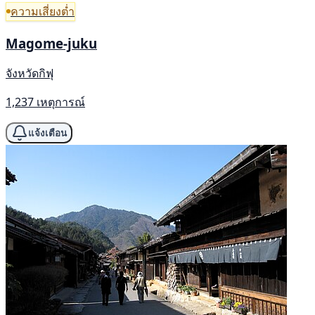
ความเสี่ยงต่ำ
Magome-juku
จังหวัดกิฟุ
1,237 เหตุการณ์
แจ้งเตือน