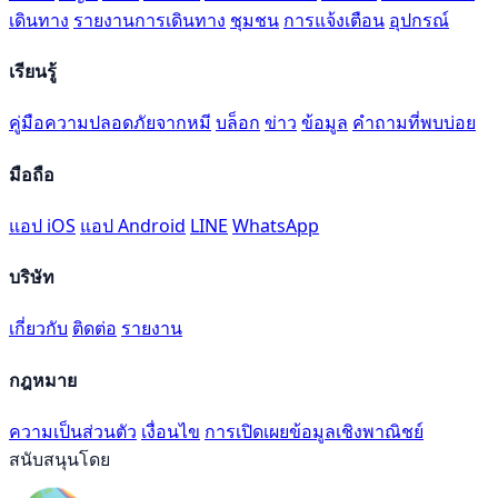
เดินทาง
รายงานการเดินทาง
ชุมชน
การแจ้งเตือน
อุปกรณ์
เรียนรู้
คู่มือความปลอดภัยจากหมี
บล็อก
ข่าว
ข้อมูล
คำถามที่พบบ่อย
มือถือ
แอป iOS
แอป Android
LINE
WhatsApp
บริษัท
เกี่ยวกับ
ติดต่อ
รายงาน
กฎหมาย
ความเป็นส่วนตัว
เงื่อนไข
การเปิดเผยข้อมูลเชิงพาณิชย์
สนับสนุนโดย