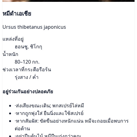
หมีดำเอเชีย
Ursus thibetanus japonicus
แหล่งที่อยู่
ฮอนชู, ชิโกกุ
น้ำหนัก
80–120 กก.
ช่วงเวลาที่กระตือรือร้น
รุ่งสาง / ค่ำ
อยู่ร่วมกันอย่างปลอดภัย
·
ส่งเสียงขณะเดิน; พกสเปรย์ไล่หมี
·
หากถูกพุ่งใส่ ยืนนิ่งและใช้สเปรย์
·
หากสัมผัส: ขัดขืนอย่างหนักแน่น หมีจะถอยเมื่อพบการ
ต่อต้าน
·
อย่าปีนต้นไม้ หมีปีนเก่งกว่าคุณ