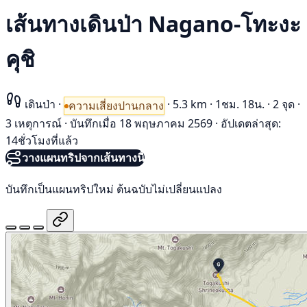
เส้นทางเดินป่า Nagano-โทะงะ
คุชิ
เดินป่า
·
·
5.3 km
·
1ชม. 18น.
·
2 จุด
·
ความเสี่ยงปานกลาง
3 เหตุการณ์
·
บันทึกเมื่อ 18 พฤษภาคม 2569
·
อัปเดตล่าสุด:
14ชั่วโมงที่แล้ว
วางแผนทริปจากเส้นทางนี้
บันทึกเป็นแผนทริปใหม่ ต้นฉบับไม่เปลี่ยนแปลง