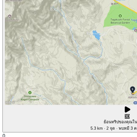
3D
ย้อนทริปของคุณใ
5.3 km
· 2 จุด
· พบหมี 3 คร
0