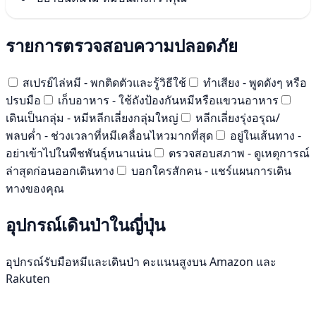
รายการตรวจสอบความปลอดภัย
สเปรย์ไล่หมี - พกติดตัวและรู้วิธีใช้
ทำเสียง - พูดดังๆ หรือ
ปรบมือ
เก็บอาหาร - ใช้ถังป้องกันหมีหรือแขวนอาหาร
เดินเป็นกลุ่ม - หมีหลีกเลี่ยงกลุ่มใหญ่
หลีกเลี่ยงรุ่งอรุณ/
พลบค่ำ - ช่วงเวลาที่หมีเคลื่อนไหวมากที่สุด
อยู่ในเส้นทาง -
อย่าเข้าไปในพืชพันธุ์หนาแน่น
ตรวจสอบสภาพ - ดูเหตุการณ์
ล่าสุดก่อนออกเดินทาง
บอกใครสักคน - แชร์แผนการเดิน
ทางของคุณ
อุปกรณ์เดินป่าในญี่ปุ่น
อุปกรณ์รับมือหมีและเดินป่า คะแนนสูงบน Amazon และ
Rakuten