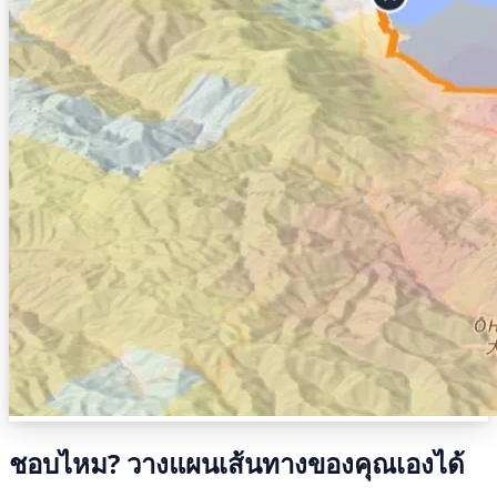
ชอบไหม? วางแผนเส้นทางของคุณเองได้