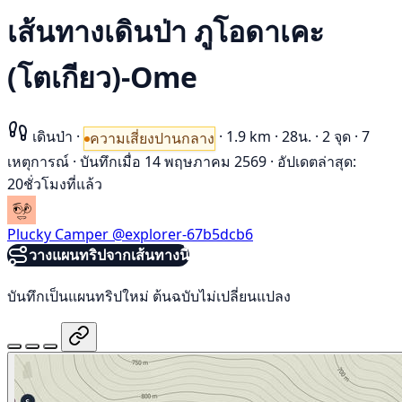
เส้นทางเดินป่า ภูโอดาเคะ
(โตเกียว)-Ome
เดินป่า
·
·
1.9 km
·
28น.
·
2 จุด
·
7
ความเสี่ยงปานกลาง
เหตุการณ์
·
บันทึกเมื่อ 14 พฤษภาคม 2569
·
อัปเดตล่าสุด:
20ชั่วโมงที่แล้ว
Plucky Camper
@explorer-67b5dcb6
วางแผนทริปจากเส้นทางนี้
บันทึกเป็นแผนทริปใหม่ ต้นฉบับไม่เปลี่ยนแปลง