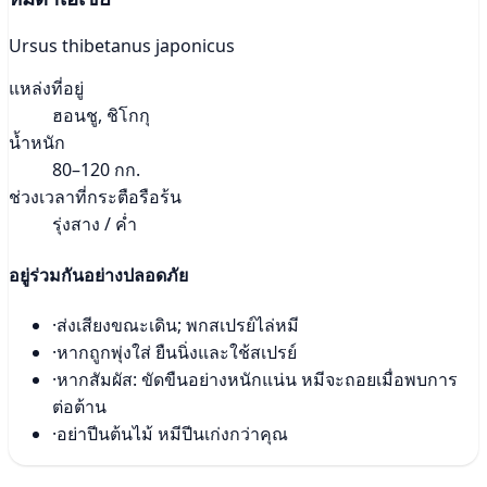
Ursus thibetanus japonicus
แหล่งที่อยู่
ฮอนชู, ชิโกกุ
น้ำหนัก
80–120 กก.
ช่วงเวลาที่กระตือรือร้น
รุ่งสาง / ค่ำ
อยู่ร่วมกันอย่างปลอดภัย
·
ส่งเสียงขณะเดิน; พกสเปรย์ไล่หมี
·
หากถูกพุ่งใส่ ยืนนิ่งและใช้สเปรย์
·
หากสัมผัส: ขัดขืนอย่างหนักแน่น หมีจะถอยเมื่อพบการ
ต่อต้าน
·
อย่าปีนต้นไม้ หมีปีนเก่งกว่าคุณ