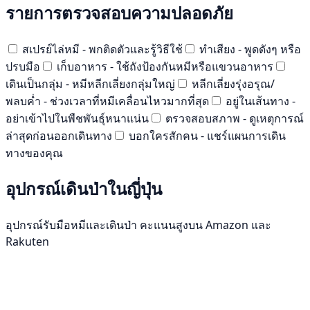
รายการตรวจสอบความปลอดภัย
สเปรย์ไล่หมี - พกติดตัวและรู้วิธีใช้
ทำเสียง - พูดดังๆ หรือ
ปรบมือ
เก็บอาหาร - ใช้ถังป้องกันหมีหรือแขวนอาหาร
เดินเป็นกลุ่ม - หมีหลีกเลี่ยงกลุ่มใหญ่
หลีกเลี่ยงรุ่งอรุณ/
พลบค่ำ - ช่วงเวลาที่หมีเคลื่อนไหวมากที่สุด
อยู่ในเส้นทาง -
อย่าเข้าไปในพืชพันธุ์หนาแน่น
ตรวจสอบสภาพ - ดูเหตุการณ์
ล่าสุดก่อนออกเดินทาง
บอกใครสักคน - แชร์แผนการเดิน
ทางของคุณ
อุปกรณ์เดินป่าในญี่ปุ่น
อุปกรณ์รับมือหมีและเดินป่า คะแนนสูงบน Amazon และ
Rakuten