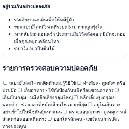
อยู่ร่วมกันอย่างปลอดภัย
·
ส่งเสียงขณะเดินเพื่อให้หมีรู้ตัว
·
พกสเปรย์ไล่หมี; พ่นที่ระยะ 5 ม. หากถูกพุ่งใส่
·
หากสัมผัส: นอนคว่ำ ประสานมือไว้หลังคอ หมีมักจะถอย
เมื่อคุณหยุดเคลื่อนไหว
·
อย่าวิ่ง อย่าปีนต้นไม้
รายการตรวจสอบความปลอดภัย
สเปรย์ไล่หมี - พกติดตัวและรู้วิธีใช้
ทำเสียง - พูดดังๆ หรือ
ปรบมือ
เก็บอาหาร - ใช้ถังป้องกันหมีหรือแขวนอาหาร
เดินเป็นกลุ่ม - หมีหลีกเลี่ยงกลุ่มใหญ่
หลีกเลี่ยงรุ่งอรุณ/
พลบค่ำ - ช่วงเวลาที่หมีเคลื่อนไหวมากที่สุด
อยู่ในเส้นทาง -
อย่าเข้าไปในพืชพันธุ์หนาแน่น
ตรวจสอบสภาพ - ดูเหตุการณ์
ล่าสุดก่อนออกเดินทาง
บอกใครสักคน - แชร์แผนการเดิน
ทางของคุณ