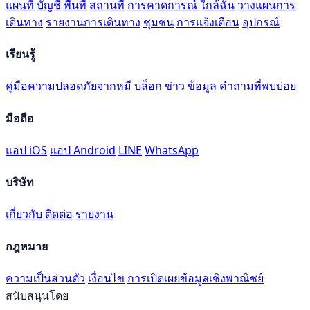
แผนที่
บัญชี
พื้นที่
สถานที่
การคาดการณ์
ใกล้ฉัน
วางแผนการ
เดินทาง
รายงานการเดินทาง
ชุมชน
การแจ้งเตือน
อุปกรณ์
เรียนรู้
คู่มือความปลอดภัยจากหมี
บล็อก
ข่าว
ข้อมูล
คำถามที่พบบ่อย
มือถือ
แอป iOS
แอป Android
LINE
WhatsApp
บริษัท
เกี่ยวกับ
ติดต่อ
รายงาน
กฎหมาย
ความเป็นส่วนตัว
เงื่อนไข
การเปิดเผยข้อมูลเชิงพาณิชย์
สนับสนุนโดย