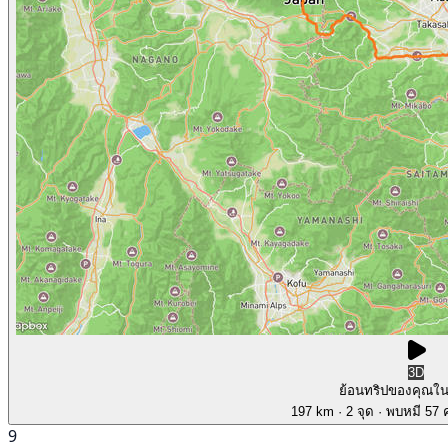
3D
ย้อนทริปของคุณใ
197 km
· 2 จุด
· พบหมี 57 ค
9