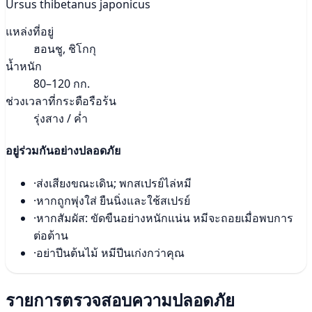
Ursus thibetanus japonicus
แหล่งที่อยู่
ฮอนชู, ชิโกกุ
น้ำหนัก
80–120 กก.
ช่วงเวลาที่กระตือรือร้น
รุ่งสาง / ค่ำ
อยู่ร่วมกันอย่างปลอดภัย
·
ส่งเสียงขณะเดิน; พกสเปรย์ไล่หมี
·
หากถูกพุ่งใส่ ยืนนิ่งและใช้สเปรย์
·
หากสัมผัส: ขัดขืนอย่างหนักแน่น หมีจะถอยเมื่อพบการ
ต่อต้าน
·
อย่าปีนต้นไม้ หมีปีนเก่งกว่าคุณ
รายการตรวจสอบความปลอดภัย