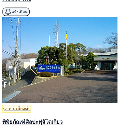
แจ้งเตือน
ความเสี่ยงต่ำ
พิพิธภัณฑ์ศิลปะฟุจิโตเกียว