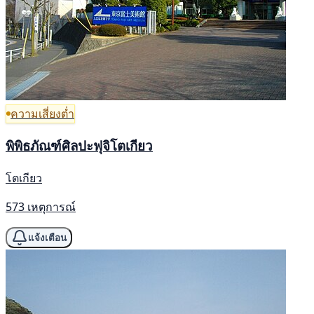
ความเสี่ยงต่ำ
พิพิธภัณฑ์ศิลปะฟุจิโตเกียว
โตเกียว
573 เหตุการณ์
แจ้งเตือน