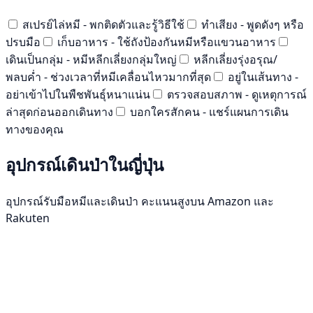
สเปรย์ไล่หมี - พกติดตัวและรู้วิธีใช้
ทำเสียง - พูดดังๆ หรือ
ปรบมือ
เก็บอาหาร - ใช้ถังป้องกันหมีหรือแขวนอาหาร
เดินเป็นกลุ่ม - หมีหลีกเลี่ยงกลุ่มใหญ่
หลีกเลี่ยงรุ่งอรุณ/
พลบค่ำ - ช่วงเวลาที่หมีเคลื่อนไหวมากที่สุด
อยู่ในเส้นทาง -
อย่าเข้าไปในพืชพันธุ์หนาแน่น
ตรวจสอบสภาพ - ดูเหตุการณ์
ล่าสุดก่อนออกเดินทาง
บอกใครสักคน - แชร์แผนการเดิน
ทางของคุณ
อุปกรณ์เดินป่าในญี่ปุ่น
อุปกรณ์รับมือหมีและเดินป่า คะแนนสูงบน Amazon และ
Rakuten