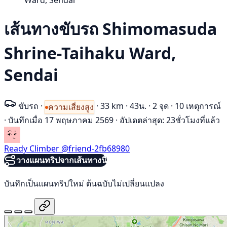
Ward, Sendai
เส้นทางขับรถ Shimomasuda
Shrine-Taihaku Ward,
Sendai
ขับรถ
·
·
33 km
·
43น.
·
2 จุด
·
10 เหตุการณ์
ความเสี่ยงสูง
·
บันทึกเมื่อ 17 พฤษภาคม 2569
·
อัปเดตล่าสุด: 23ชั่วโมงที่แล้ว
Ready Climber
@friend-2fb68980
วางแผนทริปจากเส้นทางนี้
บันทึกเป็นแผนทริปใหม่ ต้นฉบับไม่เปลี่ยนแปลง