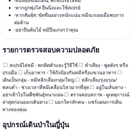
·
ส่งเสียงขณะเดิน; พกสเปรย์ไล่หมี
·
หากถูกพุ่งใส่ ยืนนิ่งและใช้สเปรย์
·
หากสัมผัส: ขัดขืนอย่างหนักแน่น หมีจะถอยเมื่อพบการ
ต่อต้าน
·
อย่าปีนต้นไม้ หมีปีนเก่งกว่าคุณ
รายการตรวจสอบความปลอดภัย
สเปรย์ไล่หมี - พกติดตัวและรู้วิธีใช้
ทำเสียง - พูดดังๆ หรือ
ปรบมือ
เก็บอาหาร - ใช้ถังป้องกันหมีหรือแขวนอาหาร
เดินเป็นกลุ่ม - หมีหลีกเลี่ยงกลุ่มใหญ่
หลีกเลี่ยงรุ่งอรุณ/
พลบค่ำ - ช่วงเวลาที่หมีเคลื่อนไหวมากที่สุด
อยู่ในเส้นทาง -
อย่าเข้าไปในพืชพันธุ์หนาแน่น
ตรวจสอบสภาพ - ดูเหตุการณ์
ล่าสุดก่อนออกเดินทาง
บอกใครสักคน - แชร์แผนการเดิน
ทางของคุณ
อุปกรณ์เดินป่าในญี่ปุ่น