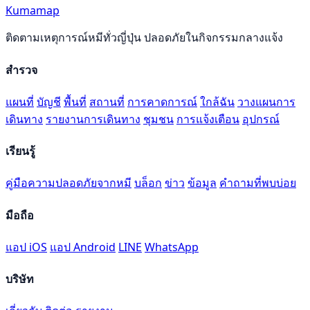
Kumamap
ติดตามเหตุการณ์หมีทั่วญี่ปุ่น ปลอดภัยในกิจกรรมกลางแจ้ง
สำรวจ
แผนที่
บัญชี
พื้นที่
สถานที่
การคาดการณ์
ใกล้ฉัน
วางแผนการ
เดินทาง
รายงานการเดินทาง
ชุมชน
การแจ้งเตือน
อุปกรณ์
เรียนรู้
คู่มือความปลอดภัยจากหมี
บล็อก
ข่าว
ข้อมูล
คำถามที่พบบ่อย
มือถือ
แอป iOS
แอป Android
LINE
WhatsApp
บริษัท