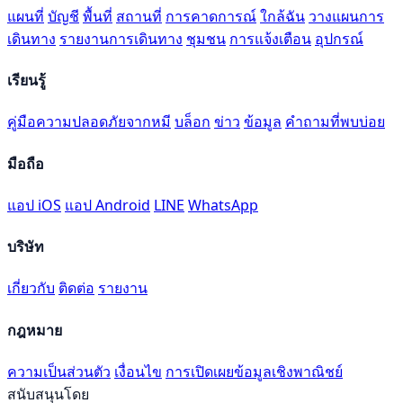
แผนที่
บัญชี
พื้นที่
สถานที่
การคาดการณ์
ใกล้ฉัน
วางแผนการ
เดินทาง
รายงานการเดินทาง
ชุมชน
การแจ้งเตือน
อุปกรณ์
เรียนรู้
คู่มือความปลอดภัยจากหมี
บล็อก
ข่าว
ข้อมูล
คำถามที่พบบ่อย
มือถือ
แอป iOS
แอป Android
LINE
WhatsApp
บริษัท
เกี่ยวกับ
ติดต่อ
รายงาน
กฎหมาย
ความเป็นส่วนตัว
เงื่อนไข
การเปิดเผยข้อมูลเชิงพาณิชย์
สนับสนุนโดย