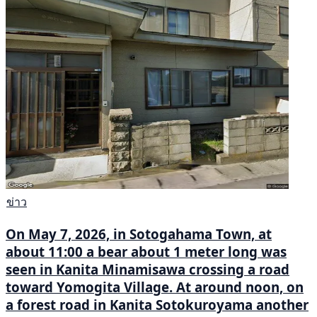
ข่าว
On May 7, 2026, in Sotogahama Town, at
about 11:00 a bear about 1 meter long was
seen in Kanita Minamisawa crossing a road
toward Yomogita Village. At around noon, on
a forest road in Kanita Sotokuroyama another