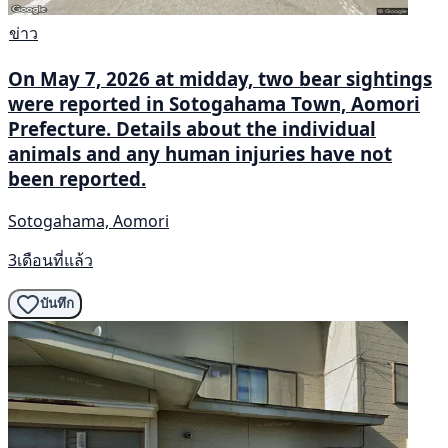
ข่าว
On May 7, 2026 at midday, two bear sightings
were reported in Sotogahama Town, Aomori
Prefecture. Details about the individual
animals and any human injuries have not
been reported.
Sotogahama, Aomori
3เดือนที่แล้ว
บันทึก