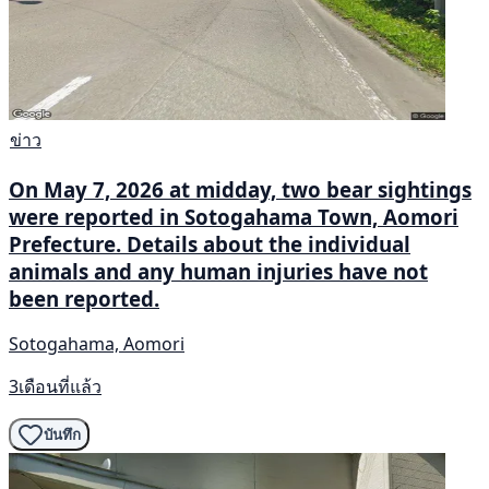
ข่าว
On May 7, 2026 at midday, two bear sightings
were reported in Sotogahama Town, Aomori
Prefecture. Details about the individual
animals and any human injuries have not
been reported.
Sotogahama, Aomori
3เดือนที่แล้ว
บันทึก