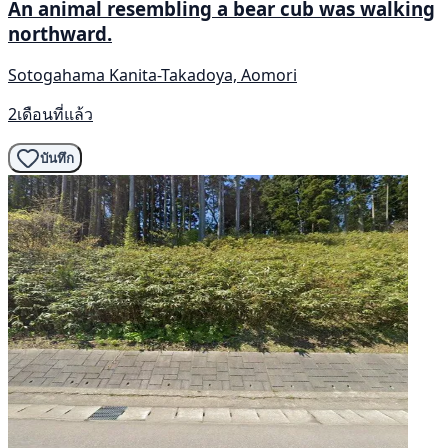
An animal resembling a bear cub was walking
northward.
Sotogahama Kanita-Takadoya, Aomori
2เดือนที่แล้ว
บันทึก