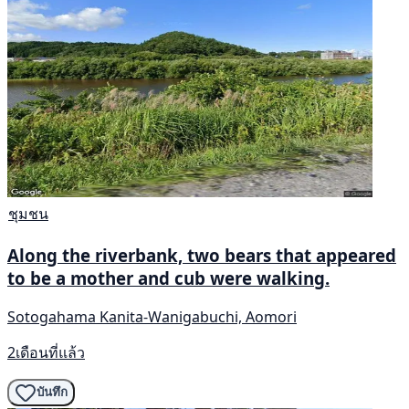
ชุมชน
Along the riverbank, two bears that appeared
to be a mother and cub were walking.
Sotogahama Kanita-Wanigabuchi, Aomori
2เดือนที่แล้ว
บันทึก