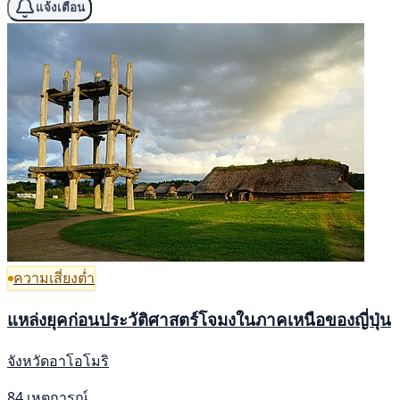
แจ้งเตือน
ความเสี่ยงต่ำ
แหล่งยุคก่อนประวัติศาสตร์โจมงในภาคเหนือของญี่ปุ่น
จังหวัดอาโอโมริ
84 เหตุการณ์