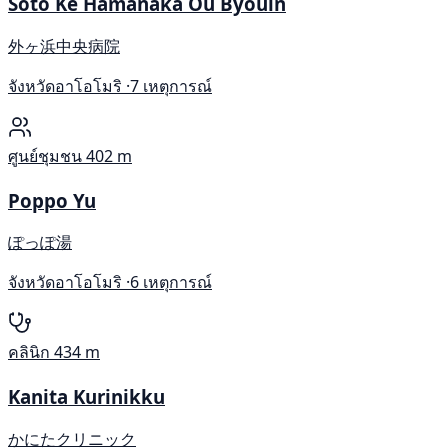
Soto Ke Hamanaka Ou Byouin
外ヶ浜中央病院
จังหวัดอาโอโมริ ·
7 เหตุการณ์
ศูนย์ชุมชน
402 m
Poppo Yu
ぽっぽ湯
จังหวัดอาโอโมริ ·
6 เหตุการณ์
คลินิก
434 m
Kanita Kurinikku
かにたクリニック