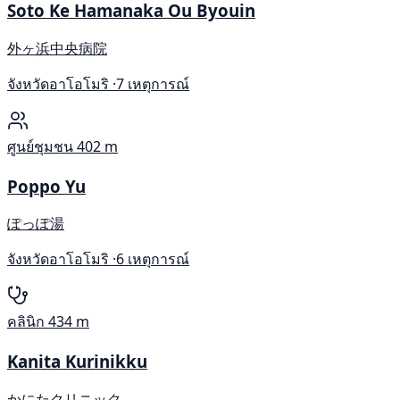
Soto Ke Hamanaka Ou Byouin
外ヶ浜中央病院
จังหวัดอาโอโมริ ·
7 เหตุการณ์
ศูนย์ชุมชน
402 m
Poppo Yu
ぽっぽ湯
จังหวัดอาโอโมริ ·
6 เหตุการณ์
คลินิก
434 m
Kanita Kurinikku
かにたクリニック