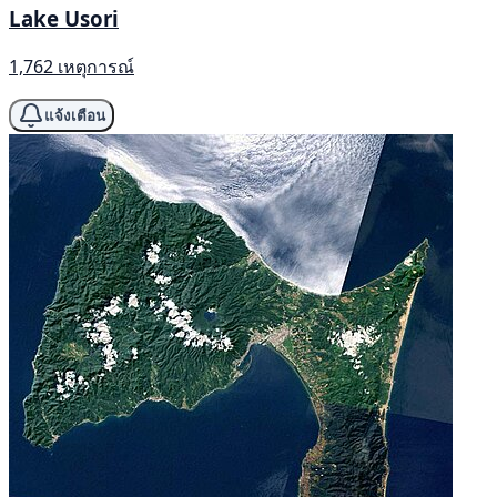
Lake Usori
1,762 เหตุการณ์
แจ้งเตือน