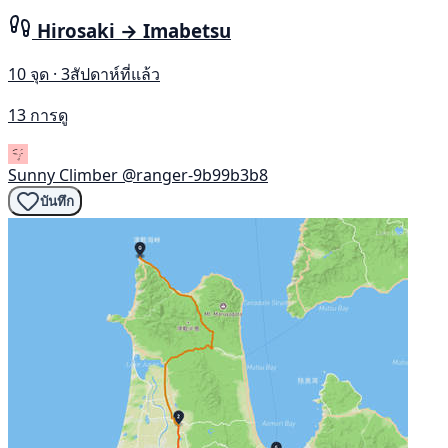
Hirosaki → Imabetsu
10 จุด · 3สัปดาห์ที่แล้ว
13 การดู
Sunny Climber
@ranger-9b99b3b8
บันทึก