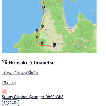
Hirosaki → Imabetsu
10 จุด · 3สัปดาห์ที่แล้ว
13 การดู
Sunny Climber
@ranger-9b99b3b8
บันทึก