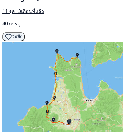
11 จุด · 3เดือนที่แล้ว
40 การดู
บันทึก