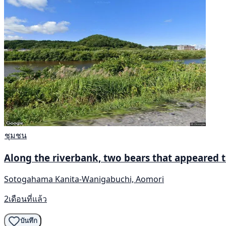
ชุมชน
Along the riverbank, two bears that appeared 
Sotogahama Kanita-Wanigabuchi, Aomori
2เดือนที่แล้ว
บันทึก