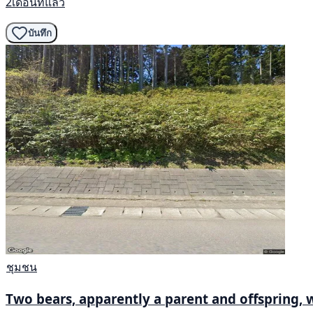
2เดือนที่แล้ว
บันทึก
ชุมชน
Two bears, apparently a parent and offspring, 