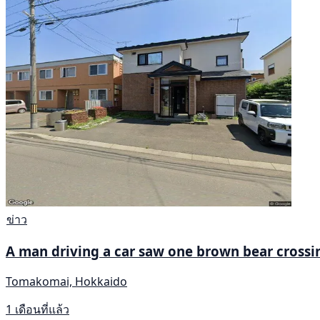
ข่าว
A man driving a car saw one brown bear crossin
Tomakomai, Hokkaido
1 เดือนที่แล้ว