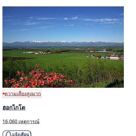
ความเสี่ยงสูงมาก
ฮอกไกโด
16,060 เหตุการณ์
แจ้งเตือน