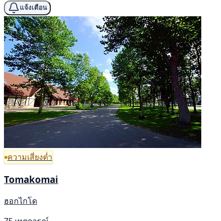
แจ้งเตือน
ความเสี่ยงต่ำ
Tomakomai
ฮอกไกโด
75 เหตุการณ์