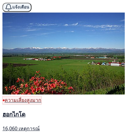
แจ้งเตือน
ความเสี่ยงสูงมาก
ฮอกไกโด
16,060 เหตุการณ์