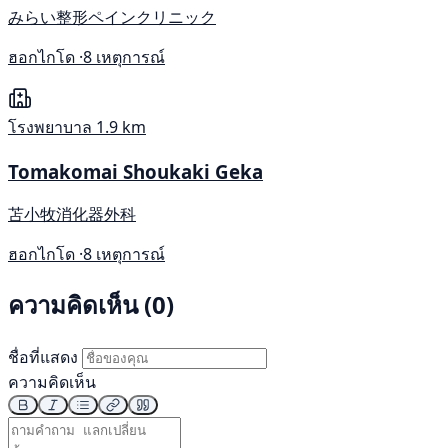
みらい整形ペインクリニック
ฮอกไกโด ·
8 เหตุการณ์
โรงพยาบาล
1.9 km
Tomakomai Shoukaki Geka
苫小牧消化器外科
ฮอกไกโด ·
8 เหตุการณ์
ความคิดเห็น (0)
ชื่อที่แสดง
ความคิดเห็น