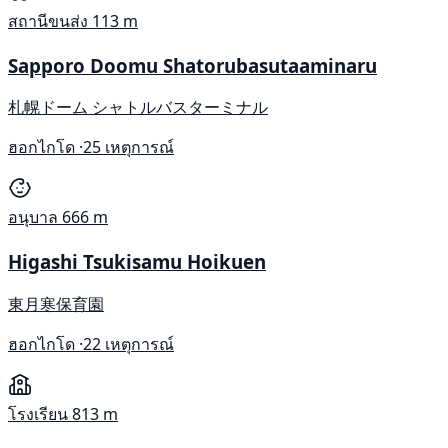
สถานีขนส่ง
113 m
Sapporo Doomu Shatorubasutaaminaru
札幌ドーム シャトルバスターミナル
ฮอกไกโด ·
25 เหตุการณ์
อนุบาล
666 m
Higashi Tsukisamu Hoikuen
東月寒保育園
ฮอกไกโด ·
22 เหตุการณ์
โรงเรียน
813 m