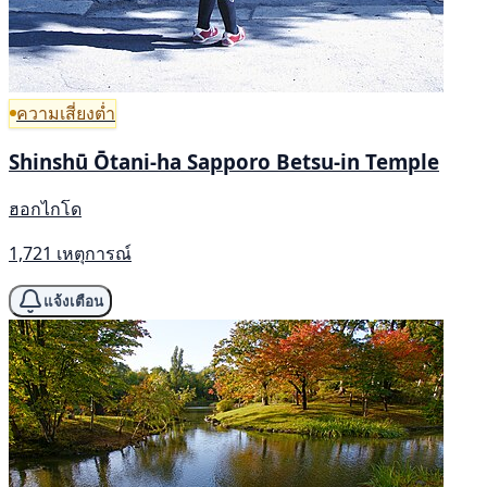
ความเสี่ยงต่ำ
Shinshū Ōtani-ha Sapporo Betsu-in Temple
ฮอกไกโด
1,721 เหตุการณ์
แจ้งเตือน