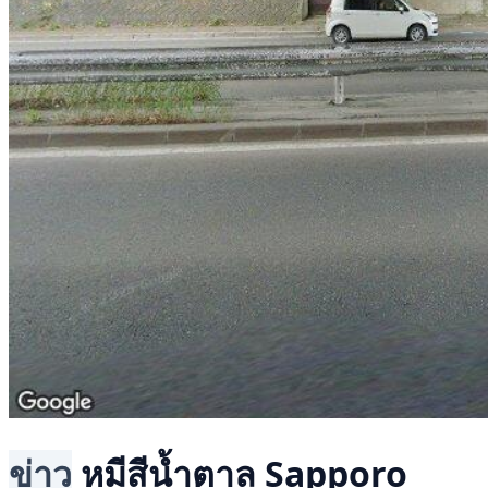
ข่าว
หมีสีน้ำตาล
Sapporo