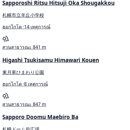
Sapporoshi Ritsu Hitsuji Oka Shougakkou
札幌市立羊丘小学校
ฮอกไกโด ·
14 เหตุการณ์
สวนสาธารณะ
841 m
Higashi Tsukisamu Himawari Kouen
東月寒ひまわり公園
ฮอกไกโด ·
8 เหตุการณ์
สวนสาธารณะ
847 m
Sapporo Doomu Maebiro Ba
札幌ドーム前広場