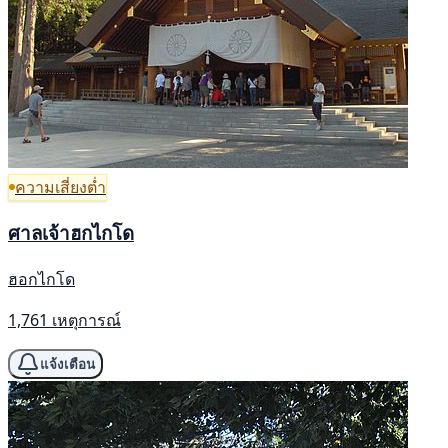
ความเสี่ยงต่ำ
ศาลเจ้าฮกไกโด
ฮอกไกโด
1,761 เหตุการณ์
แจ้งเตือน