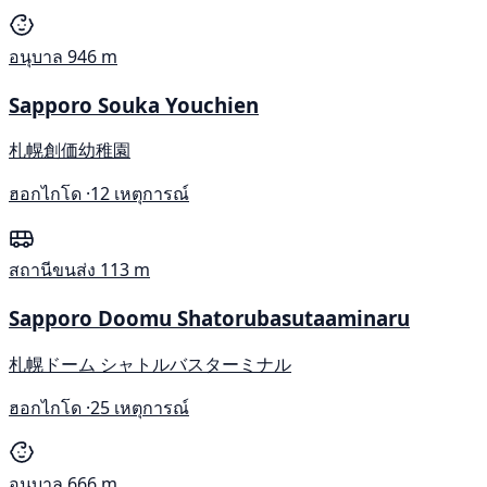
อนุบาล
946 m
Sapporo Souka Youchien
札幌創価幼稚園
ฮอกไกโด ·
12 เหตุการณ์
สถานีขนส่ง
113 m
Sapporo Doomu Shatorubasutaaminaru
札幌ドーム シャトルバスターミナル
ฮอกไกโด ·
25 เหตุการณ์
อนุบาล
666 m