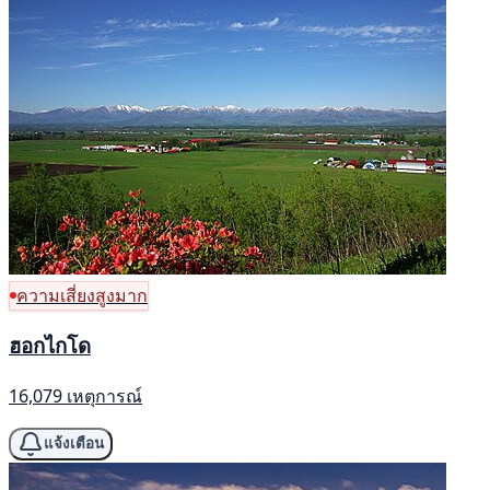
ความเสี่ยงสูงมาก
ฮอกไกโด
16,079 เหตุการณ์
แจ้งเตือน