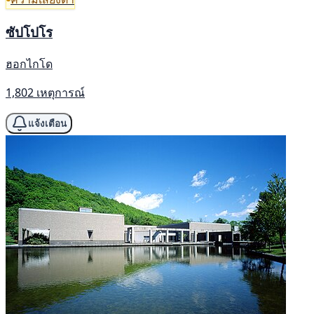
ซัปโปโร
ฮอกไกโด
1,802 เหตุการณ์
แจ้งเตือน