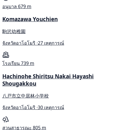
อนุบาล
679 m
Komazawa Youchien
駒沢幼稚園
จังหวัดอาโอโมริ ·
27 เหตุการณ์
โรงเรียน
739 m
Hachinohe Shiritsu Nakai Hayashi
Shougakkou
八戸市立中居林小学校
จังหวัดอาโอโมริ ·
30 เหตุการณ์
สวนสาธารณะ
805 m