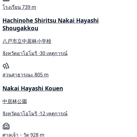
โรงเรียน
739 m
Hachinohe Shiritsu Nakai Hayashi
Shougakkou
八戸市立中居林小学校
จังหวัดอาโอโมริ ·
30 เหตุการณ์
สวนสาธารณะ
805 m
Nakai Hayashi Kouen
中居林公園
จังหวัดอาโอโมริ ·
12 เหตุการณ์
ศาลเจ้า・วัด
928 m