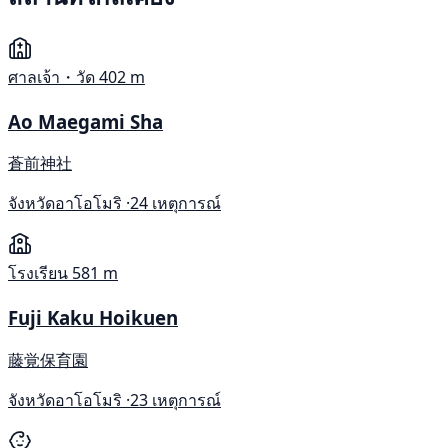
ศาลเจ้า・วัด
402 m
Ao Maegami Sha
蒼前神社
จังหวัดอาโอโมริ ·
24 เหตุการณ์
โรงเรียน
581 m
Fuji Kaku Hoikuen
藤覚保育園
จังหวัดอาโอโมริ ·
23 เหตุการณ์