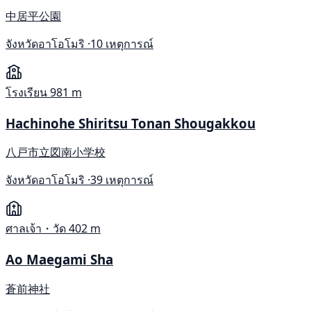
中居平公園
จังหวัดอาโอโมริ ·
10 เหตุการณ์
โรงเรียน
981 m
Hachinohe Shiritsu Tonan Shougakkou
八戸市立図南小学校
จังหวัดอาโอโมริ ·
39 เหตุการณ์
ศาลเจ้า・วัด
402 m
Ao Maegami Sha
蒼前神社