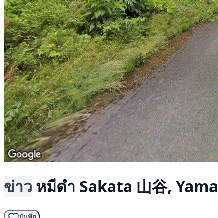
ข่าว
หมีดำ
Sakata 山谷, Yama
บันทึก