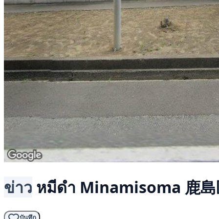
ข่าว
หมีดำ
Minamisoma 鹿島
บันทึก