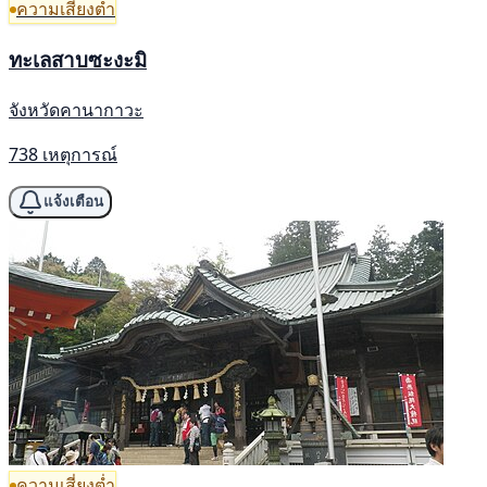
ความเสี่ยงต่ำ
ทะเลสาบซะงะมิ
จังหวัดคานากาวะ
738 เหตุการณ์
แจ้งเตือน
ความเสี่ยงต่ำ