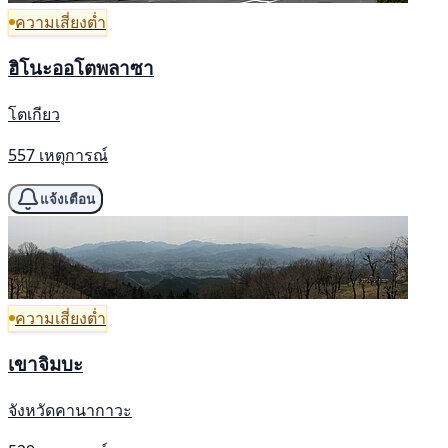
ความเสี่ยงต่ำ
ฮิโนะออโตพลาซา
โตเกียว
557 เหตุการณ์
แจ้งเตือน
ความเสี่ยงต่ำ
เขาจิมบะ
จังหวัดคานากาวะ