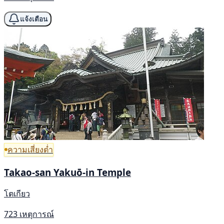
แจ้งเตือน
ความเสี่ยงต่ำ
Takao-san Yakuō-in Temple
โตเกียว
723 เหตุการณ์