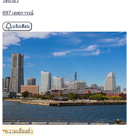
โตเกียว
697 เหตุการณ์
แจ้งเตือน
ความเสี่ยงต่ำ