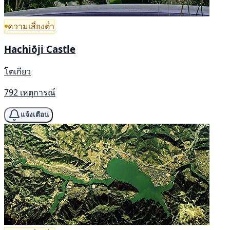
ความเสี่ยงต่ำ
Hachiōji Castle
โตเกียว
792 เหตุการณ์
แจ้งเตือน