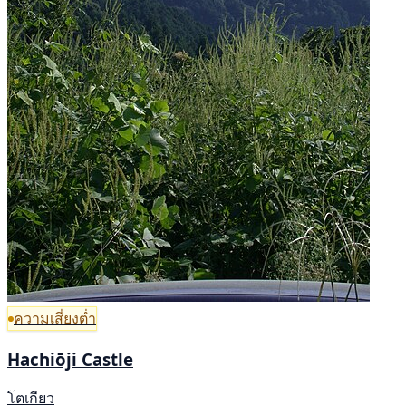
ความเสี่ยงต่ำ
Hachiōji Castle
โตเกียว