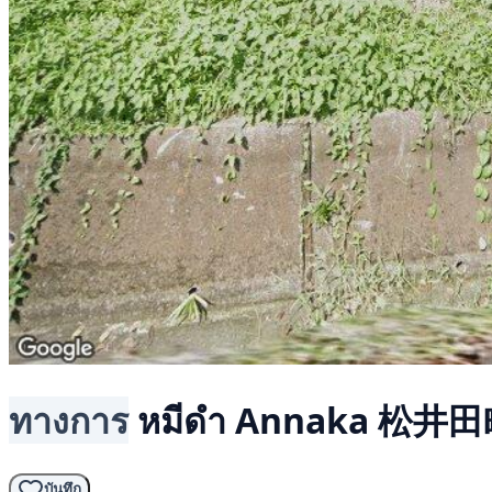
ทางการ
หมีดำ
Annaka 松井田
บันทึก