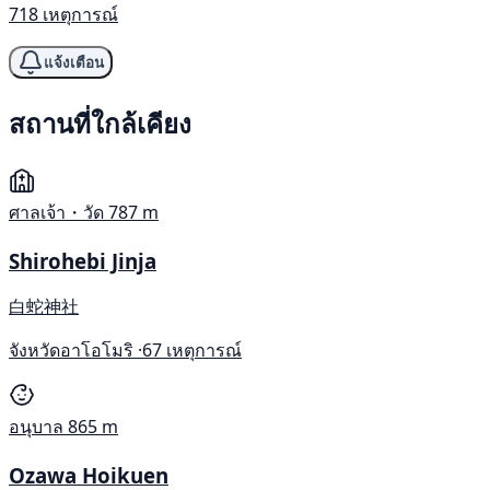
718 เหตุการณ์
แจ้งเตือน
สถานที่ใกล้เคียง
ศาลเจ้า・วัด
787 m
Shirohebi Jinja
白蛇神社
จังหวัดอาโอโมริ ·
67 เหตุการณ์
อนุบาล
865 m
Ozawa Hoikuen