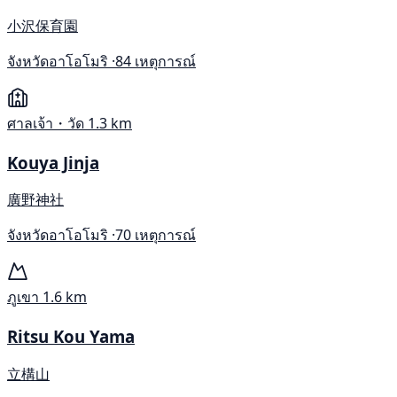
小沢保育園
จังหวัดอาโอโมริ ·
84 เหตุการณ์
ศาลเจ้า・วัด
1.3 km
Kouya Jinja
廣野神社
จังหวัดอาโอโมริ ·
70 เหตุการณ์
ภูเขา
1.6 km
Ritsu Kou Yama
立構山