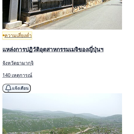
ความเสี่ยงต่ำ
แหล่งการปฏิวัติอุตสาหกรรมเมจิของญี่ปุ่นฯ
จังหวัดยามากุจิ
140 เหตุการณ์
แจ้งเตือน