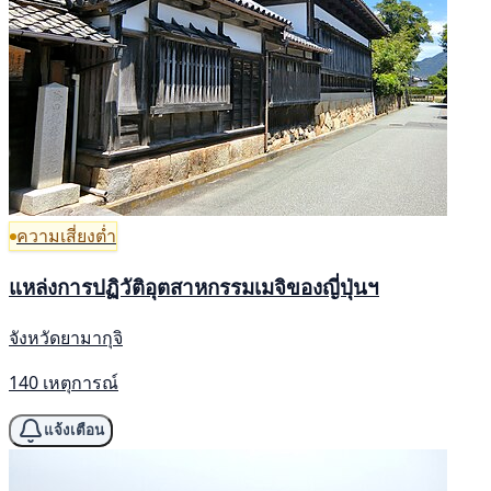
ความเสี่ยงต่ำ
แหล่งการปฏิวัติอุตสาหกรรมเมจิของญี่ปุ่นฯ
จังหวัดยามากุจิ
140 เหตุการณ์
แจ้งเตือน