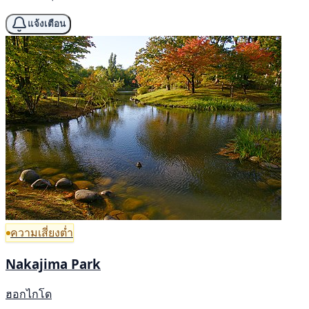
แจ้งเตือน
ความเสี่ยงต่ำ
Nakajima Park
ฮอกไกโด