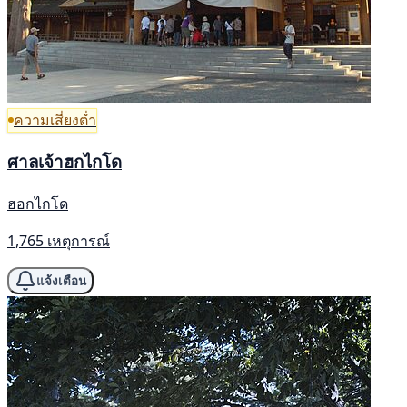
ความเสี่ยงต่ำ
ศาลเจ้าฮกไกโด
ฮอกไกโด
1,765 เหตุการณ์
แจ้งเตือน