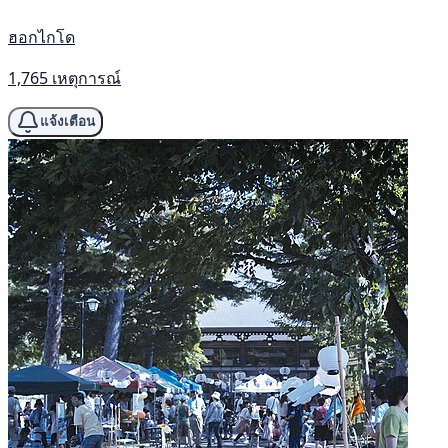
ฮอกไกโด
1,765 เหตุการณ์
แจ้งเตือน