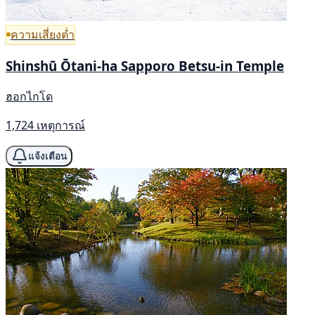
ความเสี่ยงต่ำ
Shinshū Ōtani-ha Sapporo Betsu-in Temple
ฮอกไกโด
1,724 เหตุการณ์
แจ้งเตือน