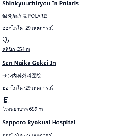
Shinkyuuchiryou In Polaris
鍼灸治療院 POLARIS
ฮอกไกโด ·
29 เหตุการณ์
คลินิก
654 m
San Naika Gekai In
サン内科外科医院
ฮอกไกโด ·
29 เหตุการณ์
โรงพยาบาล
659 m
Sapporo Ryokuai Hospital
ฮอกไกโด ·
27 เหตุการณ์