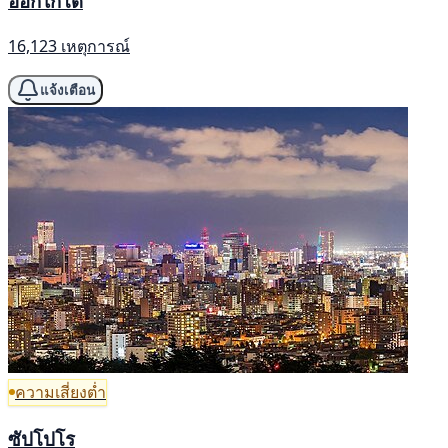
ฮอกไกโด
16,123 เหตุการณ์
แจ้งเตือน
ความเสี่ยงต่ำ
ซัปโปโร