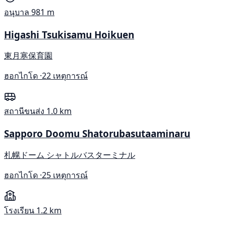
อนุบาล
981 m
Higashi Tsukisamu Hoikuen
東月寒保育園
ฮอกไกโด ·
22 เหตุการณ์
สถานีขนส่ง
1.0 km
Sapporo Doomu Shatorubasutaaminaru
札幌ドーム シャトルバスターミナル
ฮอกไกโด ·
25 เหตุการณ์
โรงเรียน
1.2 km