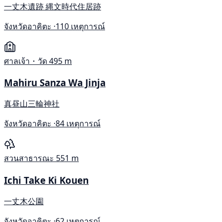
一丈木遺跡 縄文時代住居跡
จังหวัดอาคิตะ ·
110 เหตุการณ์
ศาลเจ้า・วัด
495 m
Mahiru Sanza Wa Jinja
真昼山三輪神社
จังหวัดอาคิตะ ·
84 เหตุการณ์
สวนสาธารณะ
551 m
Ichi Take Ki Kouen
一丈木公園
จังหวัดอาคิตะ ·
62 เหตุการณ์