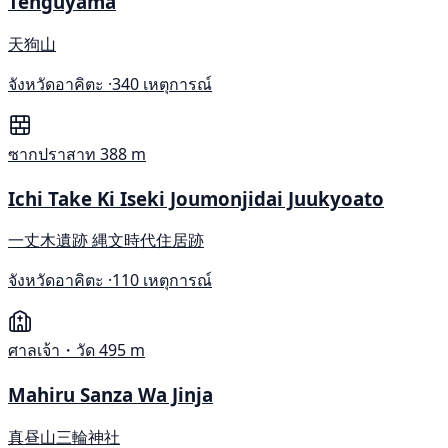
Tenguyama
天狗山
จังหวัดอาคิตะ ·
340 เหตุการณ์
ซากปราสาท
388 m
Ichi Take Ki Iseki Joumonjidai Juukyoato
一丈木遺跡 縄文時代住居跡
จังหวัดอาคิตะ ·
110 เหตุการณ์
ศาลเจ้า・วัด
495 m
Mahiru Sanza Wa Jinja
真昼山三輪神社