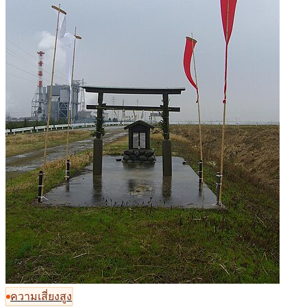
ความเสี่ยงสูง