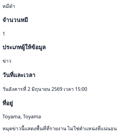
หมีดำ
จำนวนหมี
1
ประเภทผู้ให้ข้อมูล
ข่าว
วันที่และเวลา
วันอังคารที่ 2 มิถุนายน 2569 เวลา 15:00
ที่อยู่
Toyama, Toyama
หมุดข่าวนี้แสดงพื้นที่ที่รายงาน ไม่ใช่ตำแหน่งที่แน่นอน