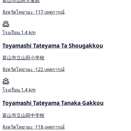
富山市山田児童館
จังหวัดโทยามะ ·
117 เหตุการณ์
โรงเรียน
1.4 km
Toyamashi Tateyama Ta Shougakkou
富山市立山田小学校
จังหวัดโทยามะ ·
122 เหตุการณ์
โรงเรียน
1.4 km
Toyamashi Tateyama Tanaka Gakkou
富山市立山田中学校
จังหวัดโทยามะ ·
118 เหตุการณ์