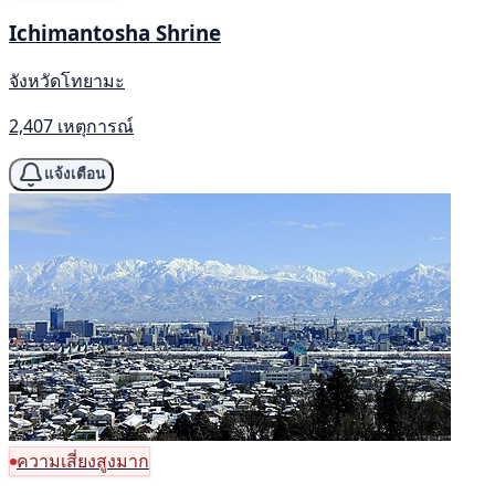
Ichimantosha Shrine
จังหวัดโทยามะ
2,407 เหตุการณ์
แจ้งเตือน
ความเสี่ยงสูงมาก