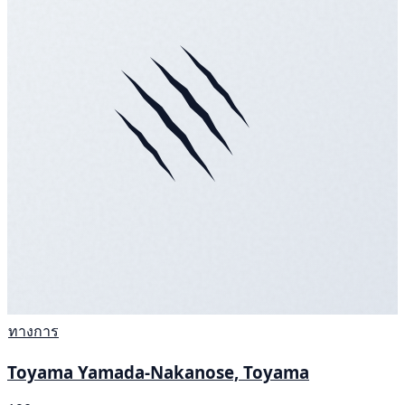
ทางการ
Toyama Yamada-Nakanose, Toyama