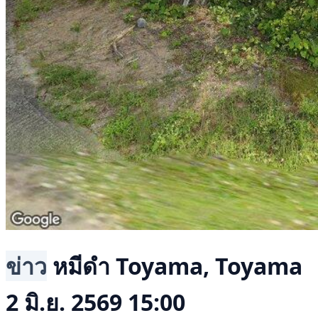
ข่าว
หมีดำ
Toyama, Toyama
2 มิ.ย. 2569 15:00