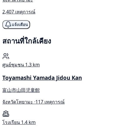
2,407 เหตุการณ์
แจ้งเตือน
สถานที่ใกล้เคียง
ศูนย์ชุมชน
1.3 km
Toyamashi Yamada Jidou Kan
富山市山田児童館
จังหวัดโทยามะ ·
117 เหตุการณ์
โรงเรียน
1.4 km