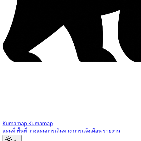
Kumamap
Kumamap
แผนที่
พื้นที่
วางแผนการเดินทาง
การแจ้งเตือน
รายงาน