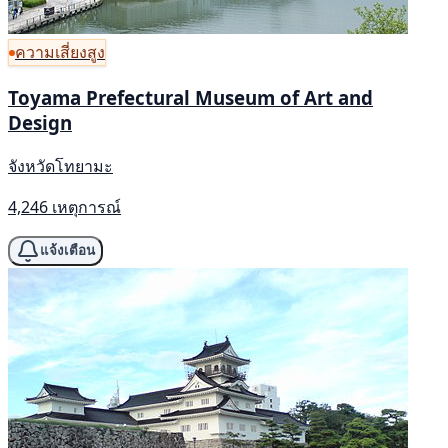
ความเสี่ยงสูง
Toyama Prefectural Museum of Art and
Design
จังหวัดโทยามะ
4,246 เหตุการณ์
แจ้งเตือน