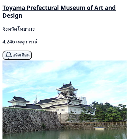
Toyama Prefectural Museum of Art and
Design
จังหวัดโทยามะ
4,246 เหตุการณ์
แจ้งเตือน