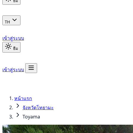
ธีม
TH
เข้าสู่ระบบ
ธีม
เข้าสู่ระบบ
หน้าแรก
จังหวัดโทยามะ
Toyama