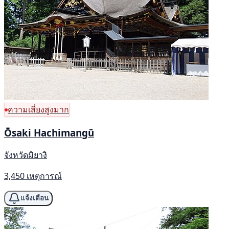
ความเสี่ยงสูงมาก
Ōsaki Hachimangū
จังหวัดมิยางิ
3,450 เหตุการณ์
แจ้งเตือน