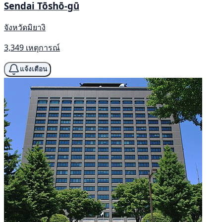
Sendai Tōshō-gū
จังหวัดมิยางิ
3,349 เหตุการณ์
แจ้งเตือน