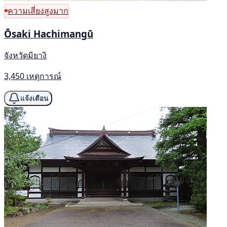
ความเสี่ยงสูงมาก
Ōsaki Hachimangū
จังหวัดมิยางิ
3,450 เหตุการณ์
แจ้งเตือน