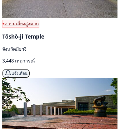
ความเสี่ยงสูงมาก
Tōshō-ji Temple
จังหวัดมิยางิ
3,448 เหตุการณ์
แจ้งเตือน