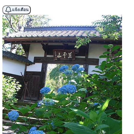
แจ้งเตือน