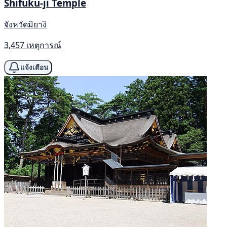
Shifuku-ji Temple
จังหวัดมิยางิ
3,457 เหตุการณ์
แจ้งเตือน