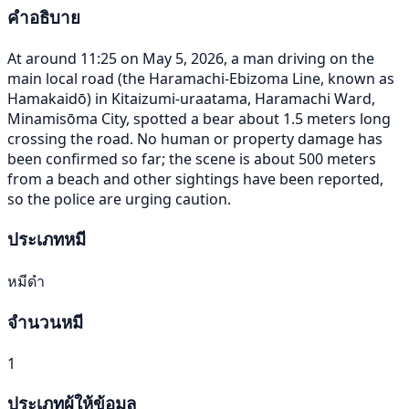
คำอธิบาย
At around 11:25 on May 5, 2026, a man driving on the
main local road (the Haramachi-Ebizoma Line, known as
Hamakaidō) in Kitaizumi-uraatama, Haramachi Ward,
Minamisōma City, spotted a bear about 1.5 meters long
crossing the road. No human or property damage has
been confirmed so far; the scene is about 500 meters
from a beach and other sightings have been reported,
so the police are urging caution.
ประเภทหมี
หมีดำ
จำนวนหมี
1
ประเภทผู้ให้ข้อมูล