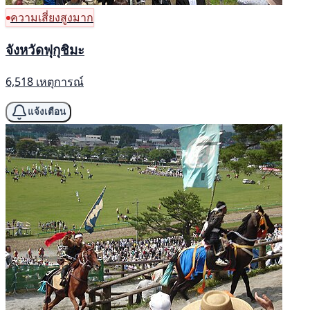
ความเสี่ยงสูงมาก
จังหวัดฟุกุชิมะ
6,518 เหตุการณ์
แจ้งเตือน