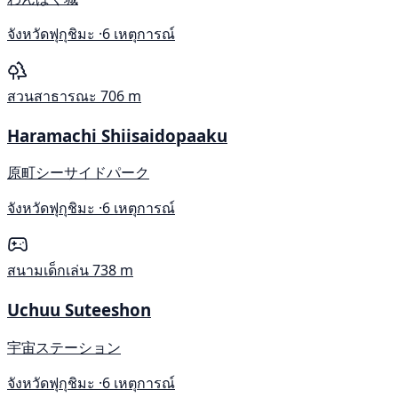
จังหวัดฟุกุชิมะ ·
6 เหตุการณ์
สวนสาธารณะ
706 m
Haramachi Shiisaidopaaku
原町シーサイドパーク
จังหวัดฟุกุชิมะ ·
6 เหตุการณ์
สนามเด็กเล่น
738 m
Uchuu Suteeshon
宇宙ステーション
จังหวัดฟุกุชิมะ ·
6 เหตุการณ์