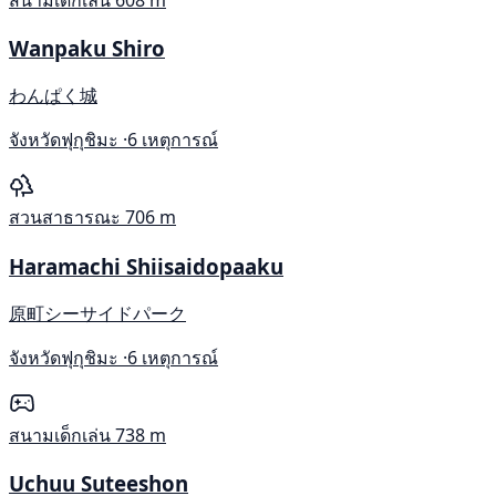
Wanpaku Shiro
わんぱく城
จังหวัดฟุกุชิมะ ·
6 เหตุการณ์
สวนสาธารณะ
706 m
Haramachi Shiisaidopaaku
原町シーサイドパーク
จังหวัดฟุกุชิมะ ·
6 เหตุการณ์
สนามเด็กเล่น
738 m
Uchuu Suteeshon