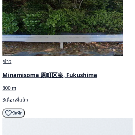
ข่าว
Minamisoma 原町区泉, Fukushima
800 m
3เดือนที่แล้ว
บันทึก