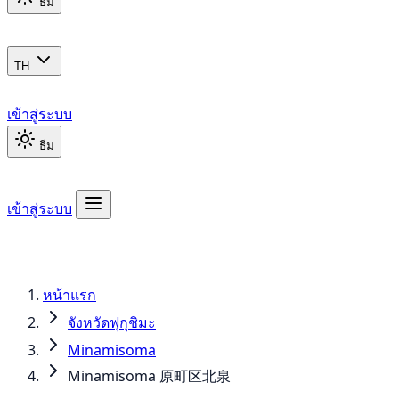
ธีม
TH
เข้าสู่ระบบ
ธีม
เข้าสู่ระบบ
หน้าแรก
จังหวัดฟุกุชิมะ
Minamisoma
Minamisoma 原町区北泉