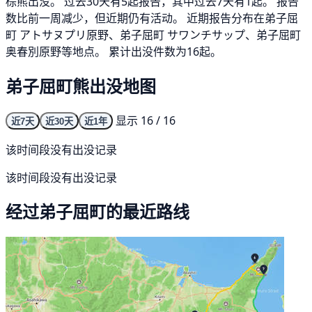
棕熊出没。 过去30天有5起报告，其中过去7天有1起。 报告
数比前一周减少，但近期仍有活动。 近期报告分布在弟子屈
町 アトサヌプリ原野、弟子屈町 サワンチサップ、弟子屈町
奥春別原野等地点。 累计出没件数为16起。
弟子屈町熊出没地图
显示 16 / 16
近7天
近30天
近1年
该时间段没有出没记录
该时间段没有出没记录
经过弟子屈町的最近路线