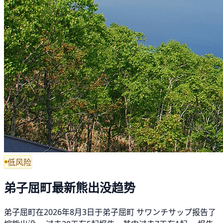
低风险
弟子屈町最新熊出没趋势
弟子屈町在2026年8月3日于弟子屈町 サワンチサップ报告了